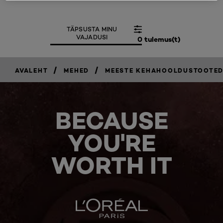
TÄPSUSTA MINU
VAJADUSI
0 tulemus(t)
/
/
AVALEHT
MEHED
MEESTE KEHAHOOLDUSTOOTE
BECAUSE
YOU'RE
WORTH IT