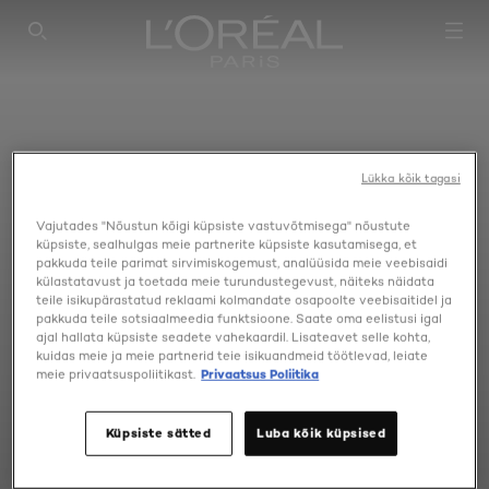
SEARCH THIS SITE
Lükka kõik tagasi
Vajutades "Nõustun kõigi küpsiste vastuvõtmisega" nõustute
küpsiste, sealhulgas meie partnerite küpsiste kasutamisega, et
pakkuda teile parimat sirvimiskogemust, analüüsida meie veebisaidi
külastatavust ja toetada meie turundustegevust, näiteks näidata
teile isikupärastatud reklaami kolmandate osapoolte veebisaitidel ja
pakkuda teile sotsiaalmeedia funktsioone. Saate oma eelistusi igal
ajal hallata küpsiste seadete vahekaardil. Lisateavet selle kohta,
kuidas meie ja meie partnerid teie isikuandmeid töötlevad, leiate
meie privaatsuspoliitikast.
Privaatsus Poliitika
Küpsiste sätted
Luba kõik küpsised