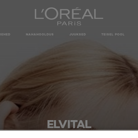
MEHED
NAHAHOOLDUS
JUUKSED
TEISEL POOL
ELVITAL