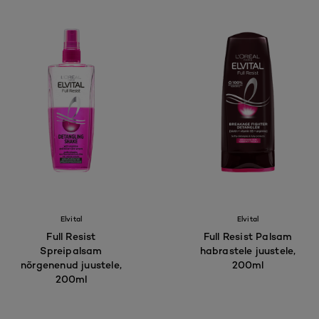
Elvital
Elvital
Full Resist
Full Resist Palsam
Spreipalsam
habrastele juustele,
nõrgenenud juustele,
200ml
200ml