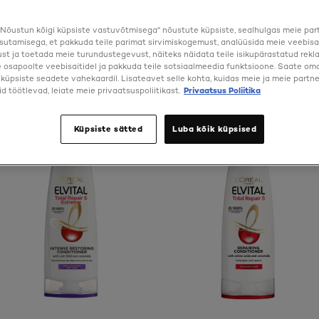
Nõustun kõigi küpsiste vastuvõtmisega" nõustute küpsiste, sealhulgas meie par
sutamisega, et pakkuda teile parimat sirvimiskogemust, analüüsida meie veebisa
st ja toetada meie turundustegevust, näiteks näidata teile isikupärastatud rekl
osapoolte veebisaitidel ja pakkuda teile sotsiaalmeedia funktsioone. Saate oma 
a küpsiste seadete vahekaardil. Lisateavet selle kohta, kuidas meie ja meie partne
d töötlevad, leiate meie privaatsuspoliitikast.
Privaatsus Poliitika
Küpsiste sätted
Luba kõik küpsised