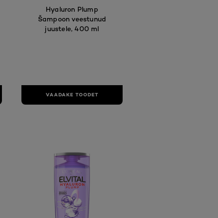
Hyaluron Plump
Šampoon veestunud
juustele, 400 ml
VAADAKE TOODET