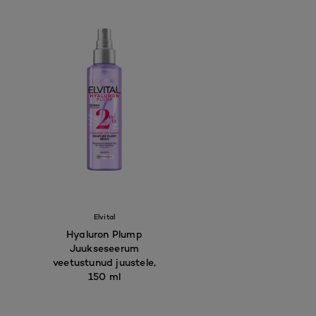
Elvital
Hyaluron Plump
Juukseseerum
veetustunud juustele,
150 ml