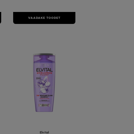
VAADAKE TOODET
Elvital