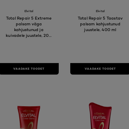
Elvital
Elvital
Total Repair 5 Extreme
Total Repair 5 Taastav
palsam väga
palsam kahjustunud
kahjustunud ja
juustele, 400 ml
kuivadele juustele, 200
ml
VAADAKE TOODET
VAADAKE TOODET