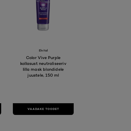
Elvital
Color Vive Purple
kollasust neutraliseeriv
lilla mask blondidele
juustele, 150 ml
VAADAKE TOODET