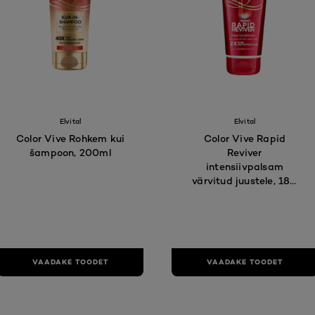
Elvital
Elvital
Color Vive Rohkem kui
Color Vive Rapid
šampoon, 200ml
Reviver
intensiivpalsam
värvitud juustele, 180
ml
VAADAKE TOODET
VAADAKE TOODET