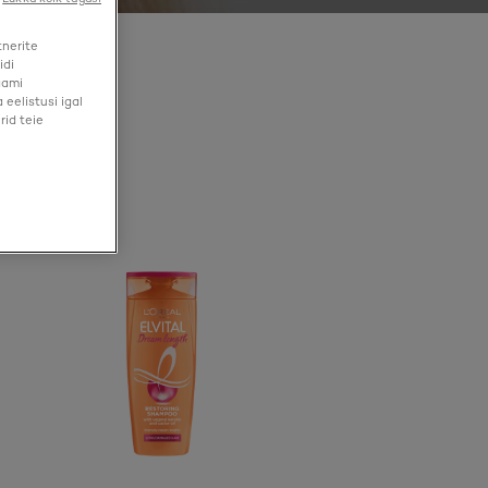
tnerite
idi
aami
eelistusi igal
rid teie