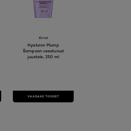
Elvital
Hyaluron Plump
Šampoon veestunud
juustele, 250 ml
VAADAKE TOODET