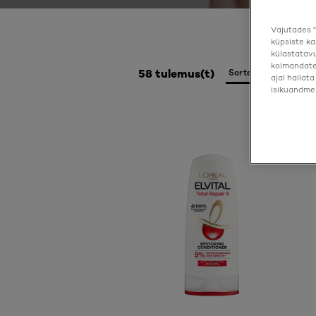
Vajutades "
küpsiste ka
külastatavu
kolmandate 
58 tulemus(t)
ajal hallat
isikuandmei