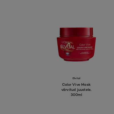
Elvital
Color Vive Mask
värvitud juustele,
300ml