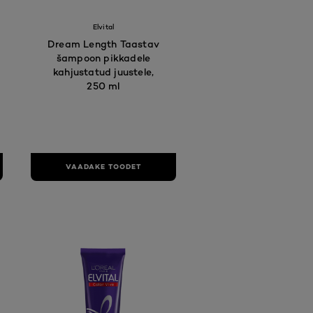
Elvital
Dream Length Taastav
šampoon pikkadele
kahjustatud juustele,
250 ml
VAADAKE TOODET