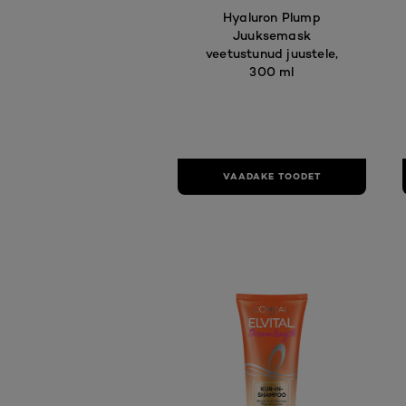
Hyaluron Plump
Juuksemask
veetustunud juustele,
300 ml
VAADAKE TOODET