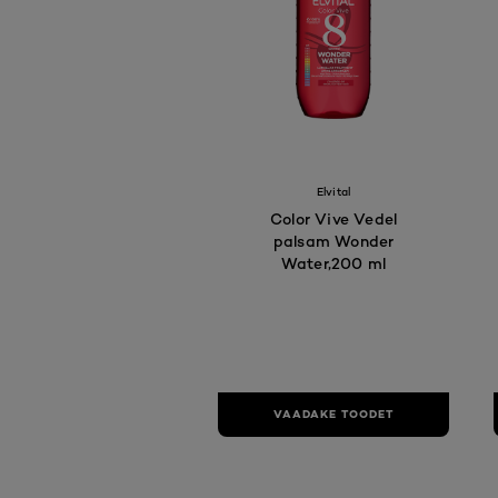
Elvital
Color Vive Vedel
palsam Wonder
Water,200 ml
VAADAKE TOODET