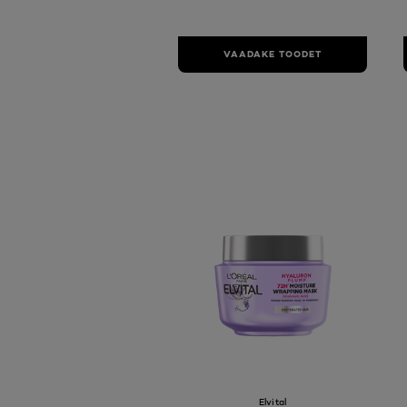
VAADAKE TOODET
Elvital