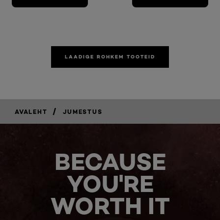
LAADIGE ROHKEM TOOTEID
/
AVALEHT
JUMESTUS
BECAUSE
YOU'RE
WORTH IT