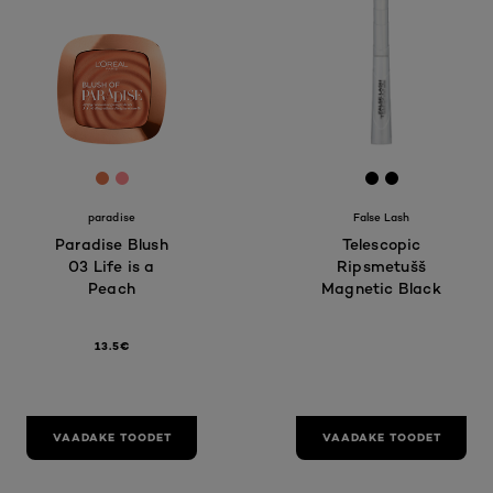
[Color]: #DF724B
[Color]: #ff8a8d
[Color]: #00
[Color]: #
paradise
False Lash
Paradise Blush
Telescopic
03 Life is a
Ripsmetušš
Peach
Magnetic Black
13.5€
VAADAKE TOODET
VAADAKE TOODET