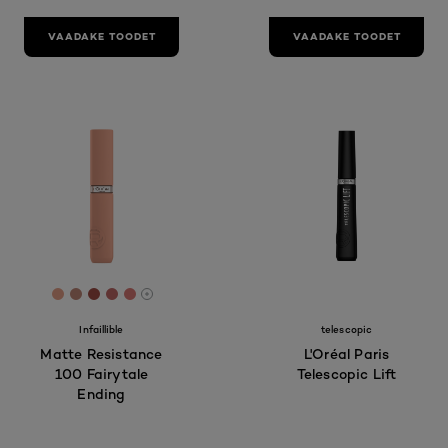
VAADAKE TOODET
VAADAKE TOODET
[Color]: #E8A289
[Color]: #BF8777
[Color]: #A14C45
[Color]: #C16967
[Color]: #DC7974
More shades are available
Infaillible
telescopic
Matte Resistance
L'Oréal Paris
100 Fairytale
Telescopic Lift
Ending