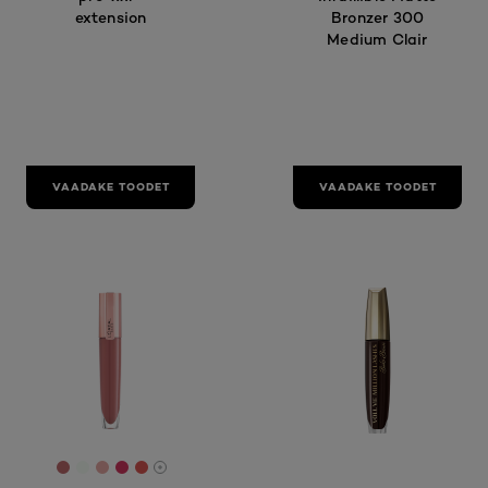
extension
Bronzer 300
Medium Clair
VAADAKE TOODET
VAADAKE TOODET
[Color]: #bf6a6d
[Color]: #f6fdf5
[Color]: #e7aaa5
[Color]: #d63760
[Color]: #de5753
More shades are available