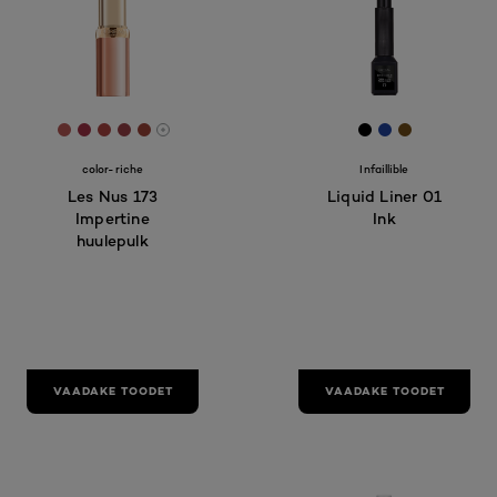
[Color]: #b75854
[Color]: #a23346
[Color]: #ac4441
[Color]: #994046
[Color]: #9e4439
[Color]: #000
[Color]: #20
[Color]: #
More shades are available
color-riche
Infaillible
Les Nus 173
Liquid Liner 01
Impertine
Ink
huulepulk
VAADAKE TOODET
VAADAKE TOODET