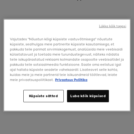
Lükka kõik tagasi
Vajutades "Nõustun kõigi küpsiste vastuvõtmisega" nõustute
küpsiste, sealhulgas meie partnerite küpsiste kasutamisega, et
pakkuda teile parimat sirvimiskogemust, analüüsida meie veebisaidi
külastatavust ja toetada meie turundustegevust, näiteks näidata
teile isikupärastatud reklaami kolmandate osapoolte veebisaitidel ja
pakkuda teile sotsiaalmeedia funktsioone. Saate oma eelistusi igal
ajal hallata küpsiste seadete vahekaardil. Lisateavet selle kohta,
kuidas meie ja meie partnerid teie isikuandmeid töötlevad, leiate
[Color]: #3e261d
[Color]: #553e36
meie privaatsuspoliitikast.
Privaatsus Poliitika
Brow Color
Volume Million Lashes
Brow Color 3.0
PANORAMA
Küpsiste sätted
Luba kõik küpsised
Dark Brunette
RIPSMETUŠŠ