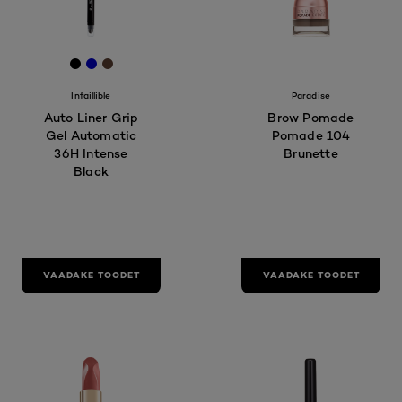
[Color]: #000000
[Color]: #0000cc
[Color]: #5C4033
Infaillible
Paradise
Auto Liner Grip
Brow Pomade
Gel Automatic
Pomade 104
36H Intense
Brunette
Black
VAADAKE TOODET
VAADAKE TOODET