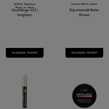
Brilliant Signature
Volume Million Lashes
Plump-In-Gloss
Huuleläige 412 I
Ripsmetušš Balm
heighten
Brown
VAADAKE TOODET
VAADAKE TOODET