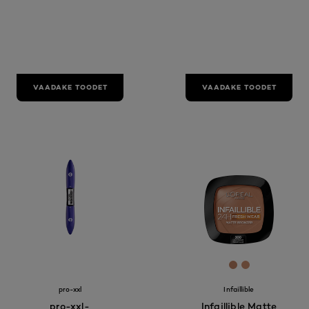
VAADAKE TOODET
VAADAKE TOODET
[Color]: #BF8
[Color]: #c
pro-xxl
Infaillible
pro-xxl-
Infaillible Matte