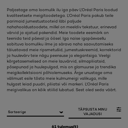
Paljastage oma loomulik ilu iga päev L'Oréal Paris loodud
kvaliteetsete meigitoodetega. L'Oréal Paris pakub teile
parimaid jumestustooteid läbi paljude
nahahooldustoodete, millel on meeldiv tekstuur, erinevad
värvid ja ajatud pakendid. Meie toodete eesmärk on
teenida teid päeval ja öösel. Iga naise igapäevaellu
sobituva loomuliku ilme ja särava naha saavutamiseks
täiustavad meie ripsmetušid, jumestuskreemid, korrektorid
ja huulevärv teie nägu peensuse ja elegantsiga. Veelgi
kõrgetasemelised on meie lauvärvid, silmapliiatsid,
põsepunad ja huulepulgad, mis on glamuurse ja trendika
meigikollektsiooni põhiolemuseks. Ärge unustage oma
välimust esile tõsta meie kulmumeigi valikuga, mille
hulgast leiad puudri, pliiatsi või markeri. L'Oréal Paris
meigivalikus on kõik stiilid lubatud. Sest oled seda väärt.
TÄPSUSTA MINU
VAJADUSI
61 tulemus(t)