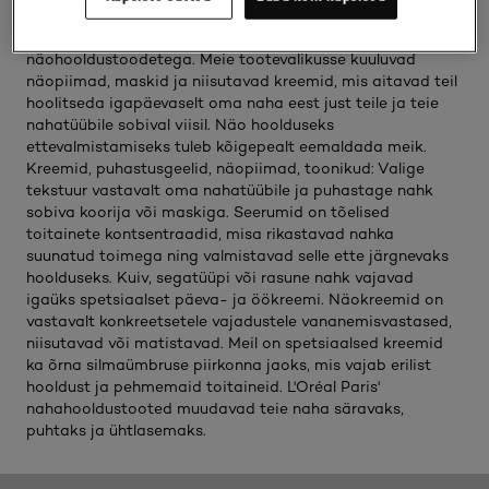
Täiustage iga päev oma naha loomulikku ilu L'Oréal Paris'
näohooldustoodetega. Meie tootevalikusse kuuluvad
näopiimad, maskid ja niisutavad kreemid, mis aitavad teil
hoolitseda igapäevaselt oma naha eest just teile ja teie
nahatüübile sobival viisil. Näo hoolduseks
ettevalmistamiseks tuleb kõigepealt eemaldada meik.
Kreemid, puhastusgeelid, näopiimad, toonikud: Valige
tekstuur vastavalt oma nahatüübile ja puhastage nahk
sobiva koorija või maskiga. Seerumid on tõelised
toitainete kontsentraadid, misa rikastavad nahka
suunatud toimega ning valmistavad selle ette järgnevaks
hoolduseks. Kuiv, segatüüpi või rasune nahk vajavad
igaüks spetsiaalset päeva- ja öökreemi. Näokreemid on
vastavalt konkreetsetele vajadustele vananemisvastased,
niisutavad või matistavad. Meil on spetsiaalsed kreemid
ka õrna silmaümbruse piirkonna jaoks, mis vajab erilist
hooldust ja pehmemaid toitaineid. L'Oréal Paris'
nahahooldustooted muudavad teie naha säravaks,
puhtaks ja ühtlasemaks.