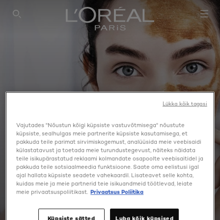
SEARCH THIS SITE
Lükka kõik tagasi
Vajutades "Nõustun kõigi küpsiste vastuvõtmisega" nõustute
küpsiste, sealhulgas meie partnerite küpsiste kasutamisega, et
pakkuda teile parimat sirvimiskogemust, analüüsida meie veebisaidi
külastatavust ja toetada meie turundustegevust, näiteks näidata
teile isikupärastatud reklaami kolmandate osapoolte veebisaitidel ja
pakkuda teile sotsiaalmeedia funktsioone. Saate oma eelistusi igal
ajal hallata küpsiste seadete vahekaardil. Lisateavet selle kohta,
kuidas meie ja meie partnerid teie isikuandmeid töötlevad, leiate
meie privaatsuspoliitikast.
Privaatsus Poliitika
TUMEDAD LAIGUD
Küpsiste sätted
Luba kõik küpsised