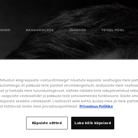
MEHED
NAHAHOOLDUS
JUUKSED
TEISEL POOL
Nõustun kõigi küpsiste vastuvõtmisega" nõustute küpsiste, sealhulgas meie par
sutamisega, et pakkuda teile parimat sirvimiskogemust, analüüsida meie veebisa
st ja toetada meie turundustegevust, näiteks näidata teile isikupärastatud rekl
osapoolte veebisaitidel ja pakkuda teile sotsiaalmeedia funktsioone. Saate oma 
a küpsiste seadete vahekaardil. Lisateavet selle kohta, kuidas meie ja meie partne
d töötlevad, leiate meie privaatsuspoliitikast.
Privaatsus Poliitika
ANTIPERSPIRANT
Küpsiste sätted
Luba kõik küpsised