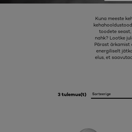
Kuna meeste keh
kehahooldustoodet
toodete seast, 
nahk? Lootke jul
Pärast ärkamist 
energiliselt jät
elus, et saavut
3 tulemus(t)