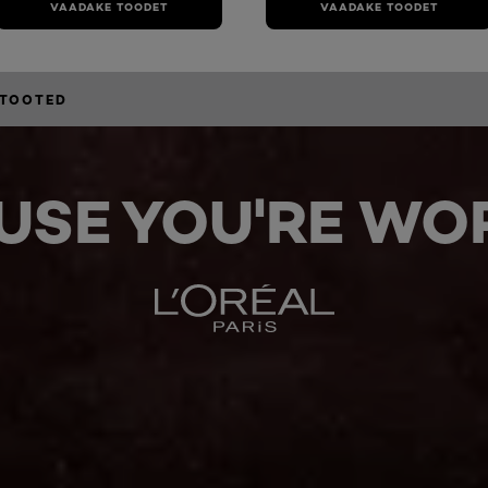
VAADAKE TOODET
VAADAKE TOODET
STOOTED
USE YOU'RE WOR