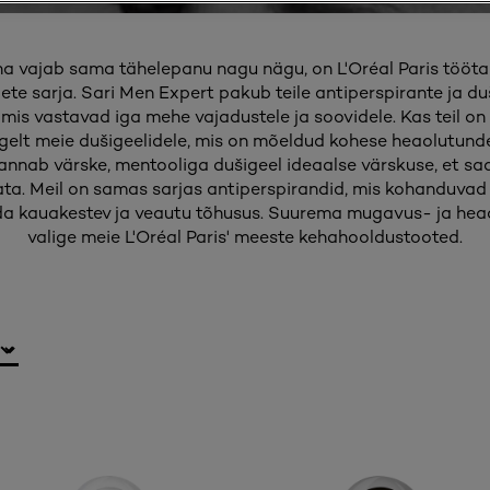
a vajab sama tähelepanu nagu nägu, on L'Oréal Paris tööta
e sarja. Sari Men Expert pakub teile antiperspirante ja du
mis vastavad iga mehe vajadustele ja soovidele. Kas teil on 
gelt meie dušigeelidele, mis on mõeldud kohese heaolutun
annab värske, mentooliga dušigeel ideaalse värskuse, et s
kata. Meil on samas sarjas antiperspirandid, mis kohanduvad
ada kauakestev ja veautu tõhusus. Suurema mugavus- ja hea
valige meie L'Oréal Paris' meeste kehahooldustooted.