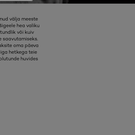
nud välja meeste
šigeele hea valiku
tundlik või kuiv
de saavutamiseks.
aaksite oma päeva
 iga hetkega teie
olutunde huvides