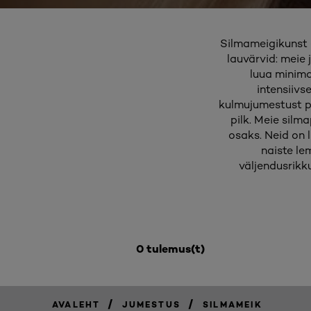
Silmameigikunst on
lauvärvid: meie
luua minima
intensiivs
kulmujumestust pl
pilk. Meie silm
osaks. Neid on 
naiste le
väljendusrikk
0 tulemus(t)
/
/
AVALEHT
JUMESTUS
SILMAMEIK