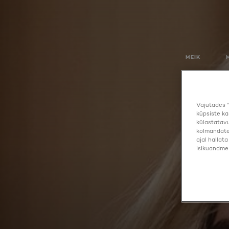
MEIK
Vajutades "
küpsiste ka
külastatavu
kolmandate 
ajal hallat
isikuandmei