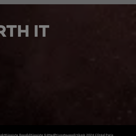
TH IT
akt
Küpsiste Reeglid
Küpsiste Sätted
Privaatsuspoliitika
@ 2026 L'Oréal Paris