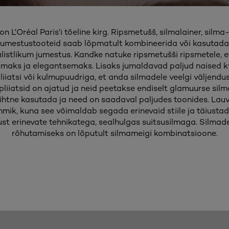
 L'Oréal Paris'i tõeline kirg. Ripsmetušš, silmalainer, silma-
 jumestustooteid saab lõpmatult kombineerida või kasutada n
listlikum jumestus. Kandke natuke ripsmetušši ripsmetele, e
emaks ja elegantsemaks. Lisaks jumaldavad paljud naised k
iiatsi või kulmupuudriga, et anda silmadele veelgi väljend
apliiatsid on ajatud ja neid peetakse endiselt glamuurse silm
lihtne kasutada ja need on saadaval paljudes toonides. Lauv
mmik, kuna see võimaldab segada erinevaid stiile ja täiusta
ust erinevate tehnikatega, sealhulgas suitsusilmaga. Silma
rõhutamiseks on lõputult silmameigi kombinatsioone.