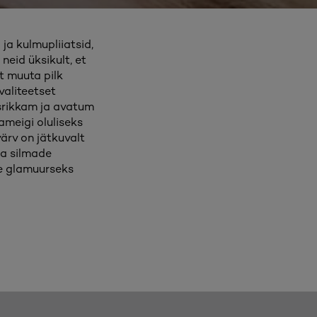
 ja kulmupliiatsid,
eid üksikult, et
t muuta pilk
valiteetset
usrikkam ja avatum
ameigi oluliseks
ärv on jätkuvalt
da silmade
de glamuurseks