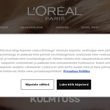
MEHED
NAHAHOOLDUS
JUUKSED
TEISEL POOL
Nõustun kõigi küpsiste vastuvõtmisega" nõustute küpsiste, sealhulgas meie par
sutamisega, et pakkuda teile parimat sirvimiskogemust, analüüsida meie veebisa
st ja toetada meie turundustegevust, näiteks näidata teile isikupärastatud rekl
osapoolte veebisaitidel ja pakkuda teile sotsiaalmeedia funktsioone. Saate oma 
a küpsiste seadete vahekaardil. Lisateavet selle kohta, kuidas meie ja meie partne
d töötlevad, leiate meie privaatsuspoliitikast.
Privaatsus Poliitika
Küpsiste sätted
Luba kõik küpsised
KULMTUŠŠ