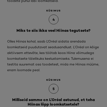
toodete puhul läbi loomkatseid.
KÜSIMUS
4
Miks te siis ikka veel Hiinas tegutsete?
Olles Hiinas kohal, saab L'Oréal aidata arendada
loomkatseid puudutavat seadusandlust. L’Oréal on kõige
aktiivsem ettevõte, kes töötab koos Hiina võimudega
loomkatsete täielikuks keelustamiseks. Tulemusena ei
testita suuremat osa toodetest, mida me Hiinas müüme,
enam loomade peal.
KÜSIMUS
5
Milliseid samme on L’Oréal astunud, et teha
Hiinas lõpp loomkatsetele?