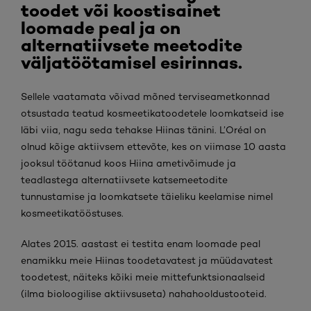
toodet või koostisainet
loomade peal ja on
alternatiivsete meetodite
väljatöötamisel esirinnas.
Sellele vaatamata võivad mõned terviseametkonnad
otsustada teatud kosmeetikatoodetele loomkatseid ise
läbi viia, nagu seda tehakse Hiinas tänini. L’Oréal on
olnud kõige aktiivsem ettevõte, kes on viimase 10 aasta
jooksul töötanud koos Hiina ametivõimude ja
teadlastega alternatiivsete katsemeetodite
tunnustamise ja loomkatsete täieliku keelamise nimel
kosmeetikatööstuses.
Alates 2015. aastast ei testita enam loomade peal
enamikku meie Hiinas toodetavatest ja müüdavatest
toodetest, näiteks kõiki meie mittefunktsionaalseid
(ilma bioloogilise aktiivsuseta) nahahooldustooteid.