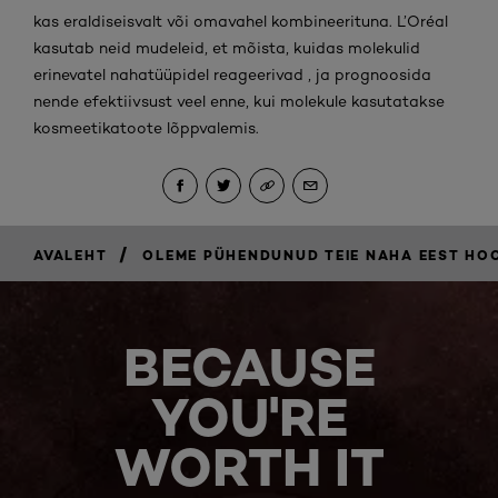
kas eraldiseisvalt või omavahel kombineerituna. L’Oréal
kasutab neid mudeleid, et mõista, kuidas molekulid
erinevatel nahatüüpidel reageerivad , ja prognoosida
nende efektiivsust veel enne, kui molekule kasutatakse
kosmeetikatoote lõppvalemis.
/
AVALEHT
OLEME PÜHENDUNUD TEIE NAHA EEST HOO
BECAUSE
YOU'RE
WORTH IT