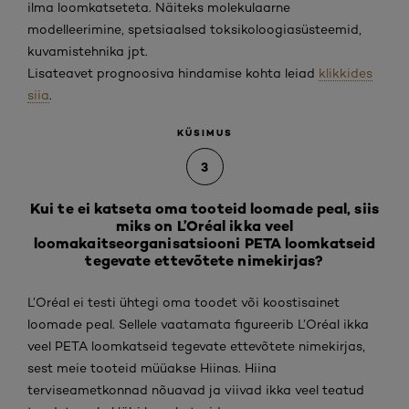
ilma loomkatseteta. Näiteks molekulaarne
modelleerimine, spetsiaalsed toksikoloogiasüsteemid,
kuvamistehnika jpt.
Lisateavet prognoosiva hindamise kohta leiad
klikkides
siia
.
KÜSIMUS
3
Kui te ei katseta oma tooteid loomade peal, siis
miks on L’Oréal ikka veel
loomakaitseorganisatsiooni PETA loomkatseid
tegevate ettevõtete nimekirjas?
L’Oréal ei testi ühtegi oma toodet või koostisainet
loomade peal. Sellele vaatamata figureerib L’Oréal ikka
veel PETA loomkatseid tegevate ettevõtete nimekirjas,
sest meie tooteid müüakse Hiinas. Hiina
terviseametkonnad nõuavad ja viivad ikka veel teatud