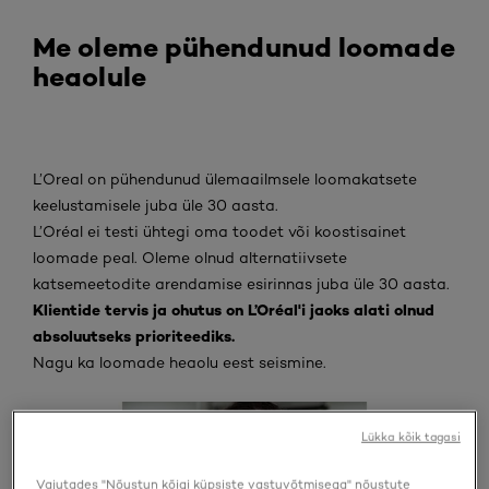
Me oleme pühendunud loomade
heaolule
L’Oreal on pühendunud ülemaailmsele loomakatsete
keelustamisele juba üle 30 aasta.
L’Oréal ei testi ühtegi oma toodet või koostisainet
loomade peal. Oleme olnud alternatiivsete
katsemeetodite arendamise esirinnas juba üle 30 aasta.
Klientide tervis ja ohutus on L’Oréal'i jaoks alati olnud
absoluutseks prioriteediks.
Nagu ka loomade heaolu eest seismine.
Lükka kõik tagasi
Vajutades "Nõustun kõigi küpsiste vastuvõtmisega" nõustute