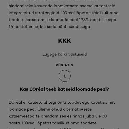
hindamiseks kasutada loomkatsete asemel autentseid
integreeritud strateegiaid. L’Oréal lõpetas täielikult oma
toodete katsetamise loomade peal 1989. aastal, seega
14 aastat enne, kui seda nõuti seadusega.
KKK
Lugege kõiki vastuseid
KÜSIMUS
1
Kas L’Oréal teeb katseid loomade peal?
L’Oréal ei katseta ühtegi oma toodet ega koostisainet
loomade peal. Oleme olnud alternatiivsete
katsemeetodite arendamises esirinnas juba üle 30
aasta. L’Oréal lõpetas täielikult oma toodete