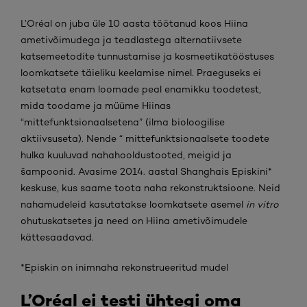
L’Oréal on juba üle 10 aasta töötanud koos Hiina
ametivõimudega ja teadlastega alternatiivsete
katsemeetodite tunnustamise ja kosmeetikatööstuses
loomkatsete täieliku keelamise nimel. Praeguseks ei
katsetata enam loomade peal enamikku toodetest,
mida toodame ja müüme Hiinas
“mittefunktsionaalsetena” (ilma bioloogilise
aktiivsuseta). Nende “ mittefunktsionaalsete toodete
hulka kuuluvad nahahooldustooted, meigid ja
šampoonid. Avasime 2014. aastal Shanghais Episkini*
keskuse, kus saame toota naha rekonstruktsioone. Neid
nahamudeleid kasutatakse loomkatsete asemel
in vitro
ohutuskatsetes ja need on Hiina ametivõimudele
kättesaadavad.
*Episkin on inimnaha rekonstrueeritud mudel
L’Oréal ei testi ühtegi oma