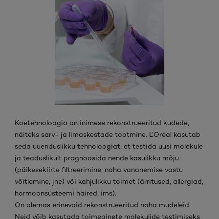
Koetehnoloogia on inimese rekonstrueeritud kudede,
näiteks sarv- ja limaskestade tootmine. L’Oréal kasutab
seda uuenduslikku tehnoloogiat, et testida uusi molekule
ja teaduslikult prognoosida nende kasulikku mõju
(päikesekiirte filtreerimine, naha vananemise vastu
võitlemine, jne) või kahjulikku toimet (ärritused, allergiad,
hormoonsüsteemi häired, ims).
On olemas erinevaid rekonstrueeritud naha mudeleid.
Neid võib kasutada toimeainete molekulide testimiseks