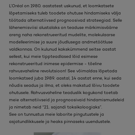
L’Oréal on 1980. aastatest uskunud, et loomkatsete
lõpetamiseks tuleb toodete ohutuse hindamiseks välja
töötada alternatiivsed prognoosivad strateegiad. Selle
lähenemisviisi alustalaks on teaduse märkimisväärne
areng naha rekonstrueeritud mudelite, molekulaarse
modelleerimise ja suure jõudlusega andmetöötluse
valdkonnas. On kulunud kakskümmend seitse aastat
sellest, kui meie tippteadlased lõid esimese
rekonstrueeritud inimese epidermise - tõeline
rahvusvaheline revolutsioon! See võimaldas lõpetada
loomkatsed juba 1989. aastal, 14 aastat enne, kui seda
nõudis seadus ja ilma, et oleks makstud lõivu toodete
ohutusele. Rahvusvaheline teaduslik kogukond toetab
meie alternatiivseid ja prognoosivaid hindamismudeleid
ja nimetab neid “21. sajandi toksikoloogiaks”.
See on tunnustus meie laborite pingutustele ja
asjatundlikkusele ja heaks pinnaseks uuendustele.