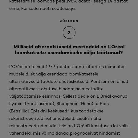
katsetamise loomade peal 1989. aastal, seega 14 aastat
enne, kui seda nõuti seadusega.
KÜSIMUS
2
Milliseid alternatiivseid meetodeid on L’Oréal
loomkatsete asendamiseks välja töötanud?
L’Oréal on teinud 1979. aastast oma laborites inimnaha
mudeleid, et välja arendada loomkatsetele
alternatiivseid toodete ohutuskatseid. Kontsern on olnud
alternatiivsete ohutuse hindamise meetodite
väljatöötamise esirinnas. Sellest peale on L’Oréal avanud
Lyonis (Prantsusmaa), Shanghais (Hiina) ja Rios
(Brasiilia) Episkini keskused*, kus toodetakse
rekonstrueeritud nahamudeleid. Lisaks naha
rekonstrueeritud mudelitele on L’Oréal'i kasutuses lai valik
vahendeid, mis võimaldavad prognoosivat hindamist