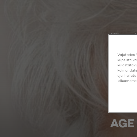
MEIK
Vajutades "
küpsiste ka
külastatavu
kolmandate 
ajal hallat
isikuandmei
AGE 