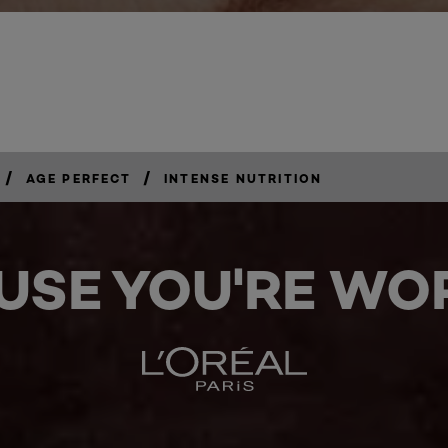
/
/
AGE PERFECT
INTENSE NUTRITION
USE YOU'RE WOR