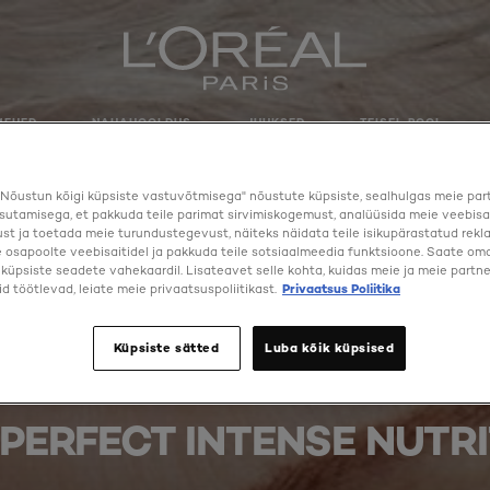
MEHED
NAHAHOOLDUS
JUUKSED
TEISEL POOL
Nõustun kõigi küpsiste vastuvõtmisega" nõustute küpsiste, sealhulgas meie par
sutamisega, et pakkuda teile parimat sirvimiskogemust, analüüsida meie veebisa
st ja toetada meie turundustegevust, näiteks näidata teile isikupärastatud rekl
osapoolte veebisaitidel ja pakkuda teile sotsiaalmeedia funktsioone. Saate oma 
a küpsiste seadete vahekaardil. Lisateavet selle kohta, kuidas meie ja meie partne
d töötlevad, leiate meie privaatsuspoliitikast.
Privaatsus Poliitika
Küpsiste sätted
Luba kõik küpsised
PERFECT INTENSE NUTR