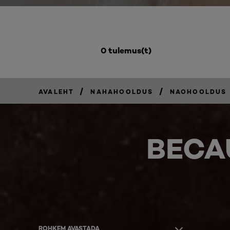
0 tulemus(t)
/
/
AVALEHT
NAHAHOOLDUS
NAOHOOLDUS
BECA
ROHKEM AVASTADA