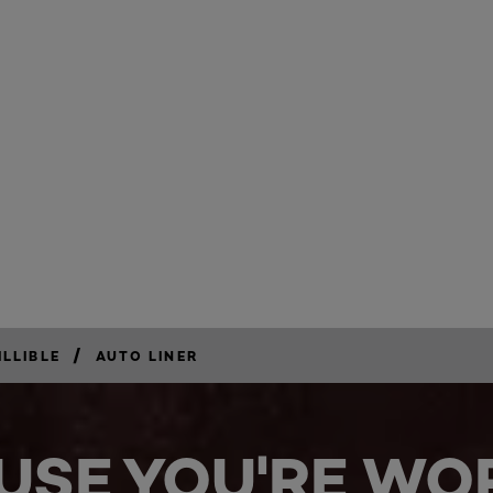
3
/
ILLIBLE
AUTO LINER
USE YOU'RE WOR