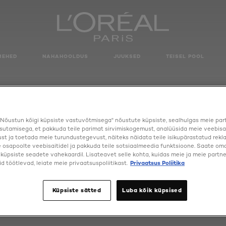
MEHED
NAHAHOOLDUS
JUUKSED
TEISEL POOL
Nõustun kõigi küpsiste vastuvõtmisega" nõustute küpsiste, sealhulgas meie par
sutamisega, et pakkuda teile parimat sirvimiskogemust, analüüsida meie veebisa
st ja toetada meie turundustegevust, näiteks näidata teile isikupärastatud rekl
osapoolte veebisaitidel ja pakkuda teile sotsiaalmeedia funktsioone. Saate oma 
a küpsiste seadete vahekaardil. Lisateavet selle kohta, kuidas meie ja meie partne
d töötlevad, leiate meie privaatsuspoliitikast.
Privaatsus Poliitika
Küpsiste sätted
Luba kõik küpsised
INFAILLIBLE AUTO LINER