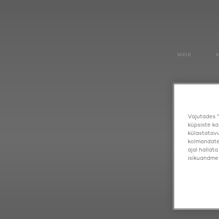
MEIK
Vajutades "
küpsiste ka
külastatavu
kolmandate 
ajal hallat
isikuandmei