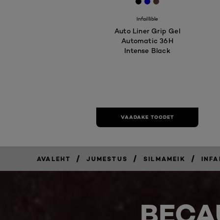
[Color]: #000000
[Color]: #0000cc
[Color]: #5C403
Infaillible
Auto Liner Grip Gel
Automatic 36H
Intense Black
VAADAKE TOODET
/
/
/
AVALEHT
JUMESTUS
SILMAMEIK
INFA
BECA