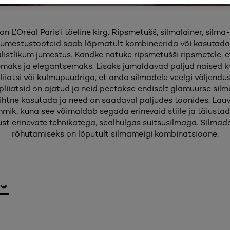
 L'Oréal Paris'i tõeline kirg. Ripsmetušš, silmalainer, silma-
 jumestustooteid saab lõpmatult kombineerida või kasutada n
listlikum jumestus. Kandke natuke ripsmetušši ripsmetele, e
emaks ja elegantsemaks. Lisaks jumaldavad paljud naised k
iiatsi või kulmupuudriga, et anda silmadele veelgi väljend
apliiatsid on ajatud ja neid peetakse endiselt glamuurse silm
lihtne kasutada ja need on saadaval paljudes toonides. Lauv
mmik, kuna see võimaldab segada erinevaid stiile ja täiusta
ust erinevate tehnikatega, sealhulgas suitsusilmaga. Silma
rõhutamiseks on lõputult silmameigi kombinatsioone.