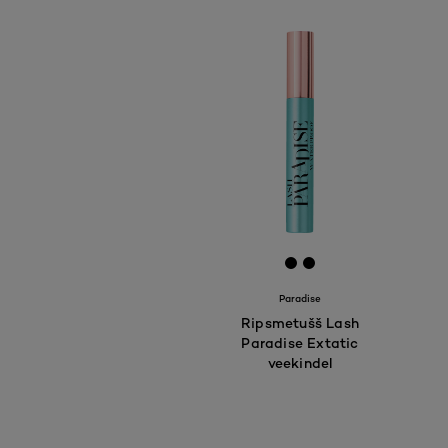
[Color]: #000000
[Color]: #000000
Paradise
Ripsmetušš Lash
Paradise Extatic
veekindel