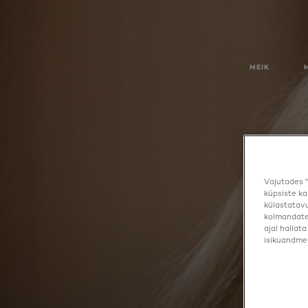
MEIK
Vajutades "
küpsiste ka
külastatavu
kolmandate 
ajal hallat
isikuandmei