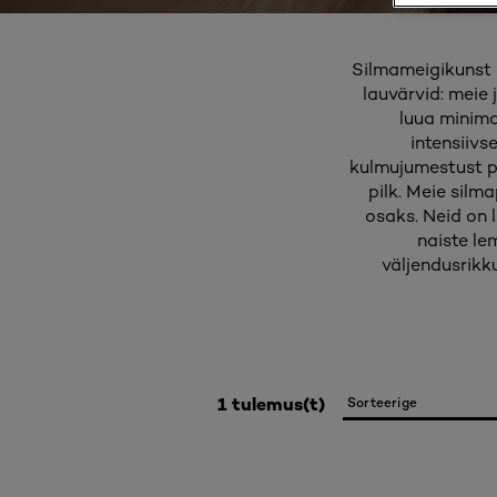
Silmameigikunst on
lauvärvid: meie
luua minima
intensiivs
kulmujumestust pl
pilk. Meie silm
osaks. Neid on 
naiste le
väljendusrikk
1 tulemus(t)