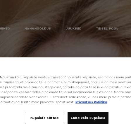
MEHED
NAHAHOOLDUS
JUUKSED
TEISEL POOL
Nõustun kõigi küpsiste vastuvõtmisega" nõustute küpsiste, sealhulgas meie par
sutamisega, et pakkuda teile parimat sirvimiskogemust, analüüsida meie veebisa
st ja toetada meie turundustegevust, näiteks näidata teile isikupärastatud rekl
osapoolte veebisaitidel ja pakkuda teile sotsiaalmeedia funktsioone. Saate oma 
a küpsiste seadete vahekaardil. Lisateavet selle kohta, kuidas meie ja meie partne
d töötlevad, leiate meie privaatsuspoliitikast.
Privaatsus Poliitika
RIPSMETE ALUSTUŠŠ
Küpsiste sätted
Luba kõik küpsised