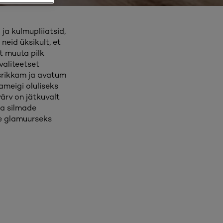
 ja kulmupliiatsid,
eid üksikult, et
t muuta pilk
valiteetset
usrikkam ja avatum
ameigi oluliseks
ärv on jätkuvalt
da silmade
de glamuurseks