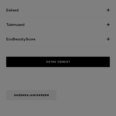
Eelised
Tulemused
EcoBeautyScore
OSTKE VEEBIST
HABEMEAJAMISKREEM