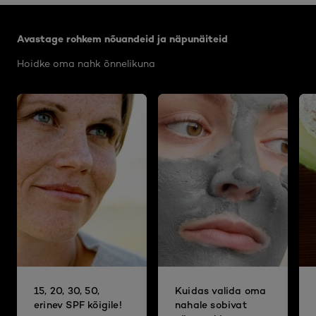
Jätke vahele see slaidinäitaja: Body Care Articles
Avastage rohkem nõuandeid ja näpunäiteid
Hoidke oma nahk õnnelikuna
15, 20, 30, 50,
Kuidas valida oma
erinev SPF kõigile!
nahale sobivat