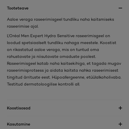
Tooteteave
Aaloe veraga raseerimisgeel tundliku naha kaitsmiseks
raseerimise ajal.
L'Oréal Men Expert Hydra Sensitive raseerimisgeel on
loodud spetsiaalselt tundliku nahaga meestele. Koostist
on rikastatud aaloe veraga, mis on tuntud oma
rahustavate ja niisutavate omaduste poolest.
Raseerimisgeel katab naha kaitsekihiga, et tagada mugav
raseerimisprotsess ja aidata kaitsta nahka raseerimisest
tingitud ärrituste eest. Hüpoallergeenne, etüülalkoholivaba.
Testitud dermatoloogilise kontrolli all.
Koostisosad
Kasutamine