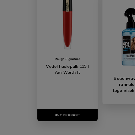
Rouge Signature
Vedel huulepulk 115 I
Am Worth It
Beachwave
rannalo
tegemisek
BUY PRODUCT
BUY PR