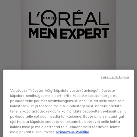
Lükka kõik tagasi
Vajutades "Nõustun kõigi küpsiste vastuvõtmisega" nõustute
küpsiste, sealhulgas meie partnerite küpsiste kasutamisega, et
pakkuda teile parimat sirvimiskogemust, analüüsida meie veebisaidi
külastatavust ja toetada meie turundustegevust, näiteks näidata
teile isikupärastatud reklaami kolmandate osapoolte veebisaitidel ja
pakkuda teile sotsiaalmeedia funktsioone. Saate oma eelistusi igal
ajal hallata küpsiste seadete vahekaardil. Lisateavet selle kohta,
kuidas meie ja meie partnerid teie isikuandmeid töötlevad, leiate
meie privaatsuspoliitikast.
Privaatsus Poliitika