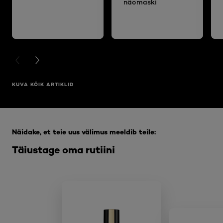
näomaski
PREVIOUS CARD
NEXT CARD
KUVA KÕIK ARTIKLID
Jätke vahele see slaidinäitaja: Full Range
Näidake, et teie uus välimus meeldib teile:
Täiustage oma rutiini