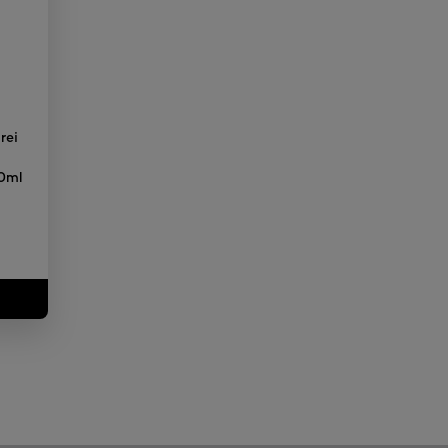
rei
e
0ml