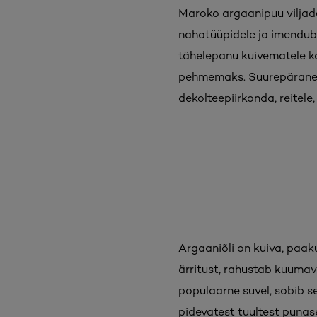
Maroko argaanipuu viljade
nahatüüpidele ja imendub k
tähelepanu kuivematele k
pehmemaks. Suurepärane n
dekolteepiirkonda, reitele
Argaaniõli on kuiva, paak
ärritust, rahustab kuumava
populaarne suvel, sobib s
pidevatest tuultest punase