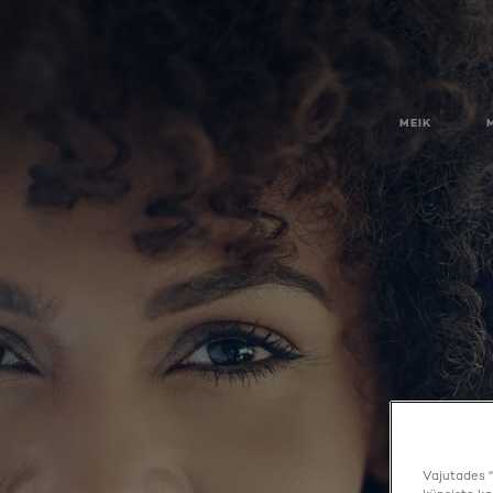
MEIK
Vajutades "