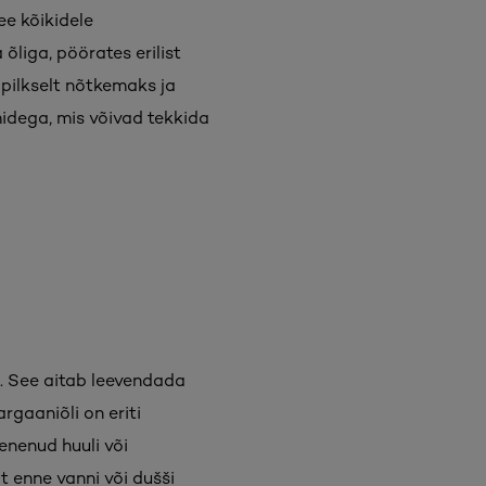
ee kõikidele
õliga, pöörates erilist
pilkselt nõtkemaks ja
idega, mis võivad tekkida
e. See aitab leevendada
rgaaniõli on eriti
enenud huuli või
t enne vanni või dušši