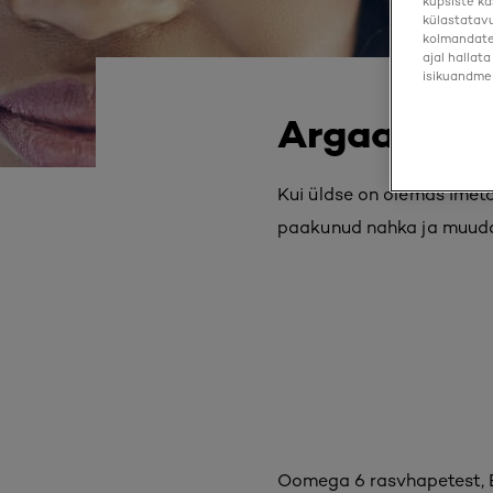
küpsiste ka
külastatavu
kolmandate 
ajal hallat
isikuandmei
Argaaniõli
Kui üldse on olemas imetoo
paakunud nahka ja muuda
Oomega 6 rasvhapetest, E-