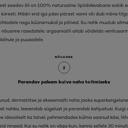
st saadav õli on 100% naturaalne: lipiididevabana sobib s
iiresti. Määri end iga päev pärast vanni või duši mõne tilga 
ohtadele nagu küünarnukid ja põlved. Su nahk muutub silma
õuanne rasedatele: argaaniaõli aitab võidelda venitusarm
, kõhule ja puusadele.
NÕUANNE
2
Parandav palsam kuiva naha toitmiseks
unud, dermatiitse ja ekseemialti naha jaoks superkangelan
t nahka, leevendab sügelust ja parandab kahjustusi. Kuigi a
ee ideaalselt ka talvel, pehmendades külma saanud käsi, lõh
id ninasid. Kui su nahk on väga kuiv, kanna sellele 30 minuti