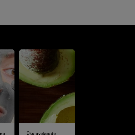
oma
Üks avokaado