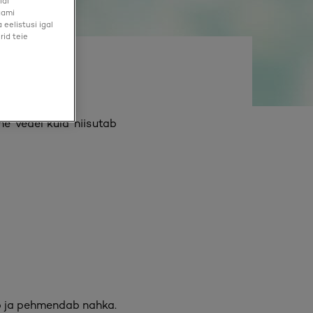
idi
aami
eelistusi igal
rid teie
elane
e 'vedel kuld' niisutab
ab ja pehmendab nahka.