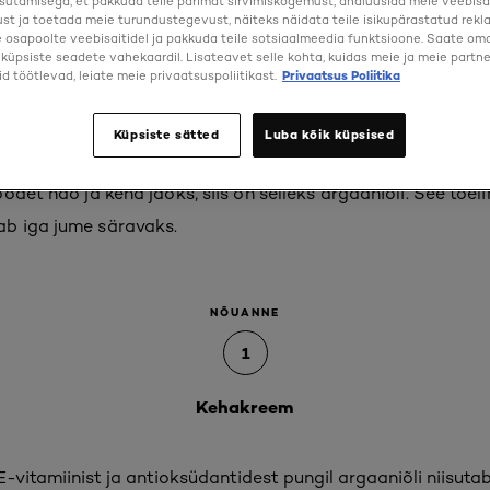
sutamisega, et pakkuda teile parimat sirvimiskogemust, analüüsida meie veebisa
st ja toetada meie turundustegevust, näiteks näidata teile isikupärastatud rekl
osapoolte veebisaitidel ja pakkuda teile sotsiaalmeedia funktsioone. Saate oma 
a küpsiste seadete vahekaardil. Lisateavet selle kohta, kuidas meie ja meie partne
d töötlevad, leiate meie privaatsuspoliitikast.
Privaatsus Poliitika
 on kuiva naha superkang
Küpsiste sätted
Luba kõik küpsised
det näo ja keha jaoks, siis on selleks argaaniõli. See tõelin
b iga jume säravaks.
NÕUANNE
1
Kehakreem
vitamiinist ja antioksüdantidest pungil argaaniõli niisut