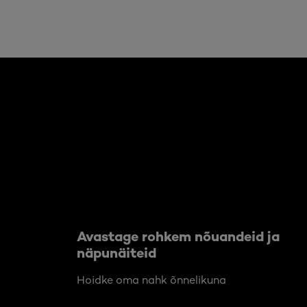
Jätke vahele see slaidinäitaja: Body Care Articles
Avastage rohkem nõuandeid ja
näpunäiteid
Hoidke oma nahk õnnelikuna