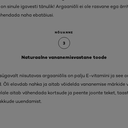
 on sinule igavesti tänulik! Argaaniõli ei ole rasvane ega ärr
ähendada naha ebatäiusi.
NÕUANNE
3
Naturaalne vananemisvastane toode
ügavalt niisutavas argaaniõlis on palju E-vitamiini ja see 
 Õli elavdab nahka ja aitab võidelda vananemise märkide v
lale aitab vähendada kortsude ja peente joonte teket, taas
rakkude uuendamist.