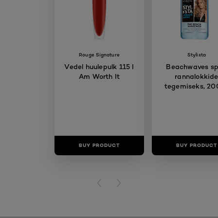
Rouge Signature
Stylista
Vedel huulepulk 115 I
Beachwaves sp
Am Worth It
rannalokkid
tegemiseks, 20
BUY PRODUCT
BUY PRODUCT
PREVIOUS CARD
NEXT CARD