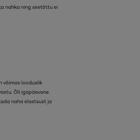
ita nahka ning seetõttu ei
on võimas looduslik
astu. Õli igapäevane
tada naha elastsust ja