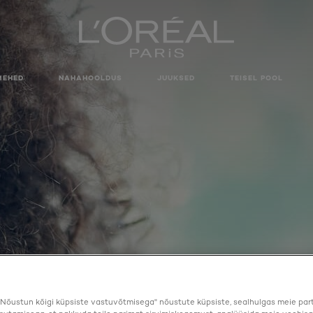
MEHED
NAHAHOOLDUS
JUUKSED
TEISEL POOL
Nõustun kõigi küpsiste vastuvõtmisega" nõustute küpsiste, sealhulgas meie par