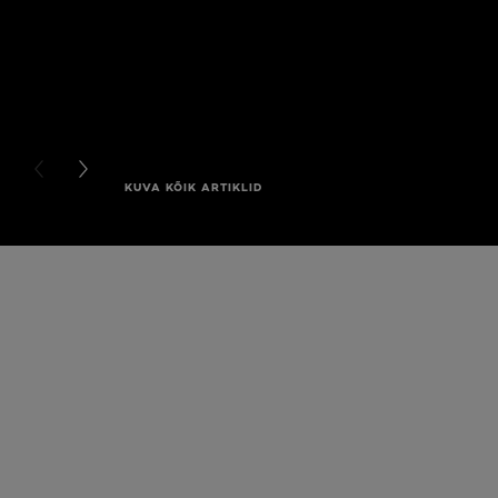
PREVIOUS CARD
NEXT CARD
KUVA KÕIK ARTIKLID
Jätke vahele see slaidinäitaja: Full Range