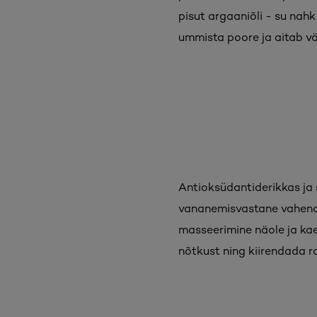
pisut argaaniõli - su nahk
ummista poore ja aitab v
Antioksüdantiderikkas ja s
vananemisvastane vahend.
masseerimine näole ja kae
nõtkust ning kiirendada 