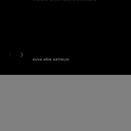
PREVIOUS CARD
NEXT CARD
KUVA KÕIK ARTIKLID
Jätke vahele see slaidinäitaja: Full Range