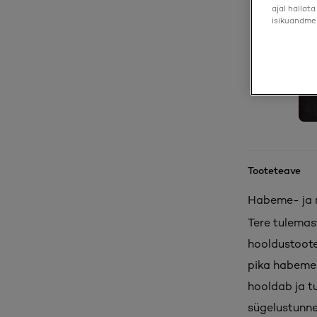
ajal hallat
isikuandmei
Tooteteave
Habeme- ja n
Tere tulemas
hooldustoote
pika habeme 
hooldab ja 
sügelustunnet