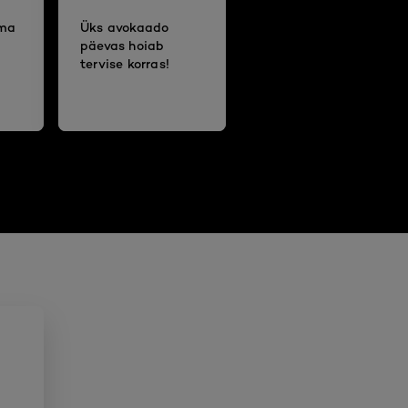
oma
Üks avokaado
päevas hoiab
tervise korras!