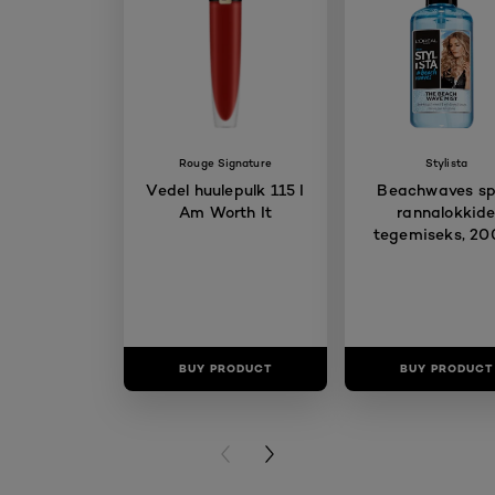
Rouge Signature
Stylista
Vedel huulepulk 115 I
Beachwaves sp
Am Worth It
rannalokkid
tegemiseks, 20
BUY PRODUCT
BUY PRODUCT
PREVIOUS CARD
NEXT CARD