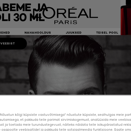
ABEME JA
I 30 ML
MEHED
NAHAHOOLDUS
JUUKSED
TEISEL POOL
 VEEBIST
Nõustun kõigi küpsiste vastuvõtmisega" nõustute küpsiste, sealhulgas meie par
sutamisega, et pakkuda teile parimat sirvimiskogemust, analüüsida meie veebisa
st ja toetada meie turundustegevust, näiteks näidata teile isikupärastatud rekl
osapoolte veebisaitidel ja pakkuda teile sotsiaalmeedia funktsioone. Saate oma 