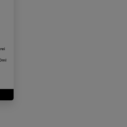
rei
e
0ml