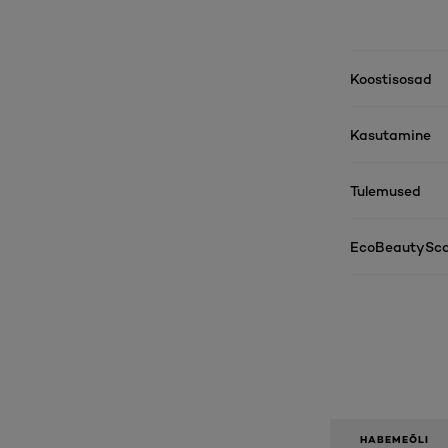
Koostisosad
Kasutamine
Tulemused
EcoBeautySco
HABEMEÕLI