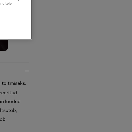
rid teie
 toitmiseks.
reeritud
 on loodud
ltsutab,
dab