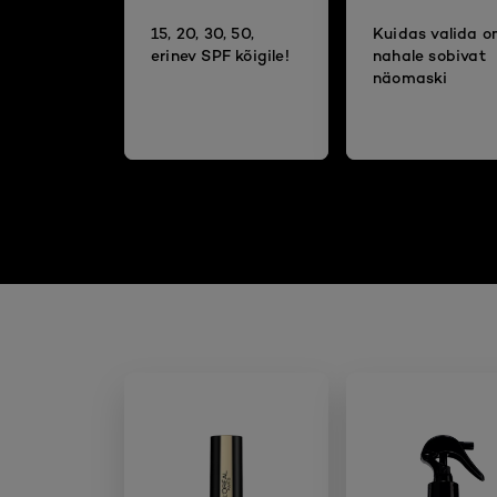
15, 20, 30, 50,
Kuidas valida 
erinev SPF kõigile!
nahale sobivat
näomaski