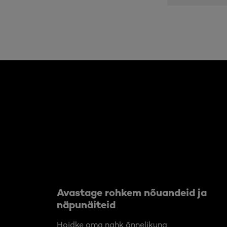
Jätke vahele see slaidinäitaja: Body Care Articles
Avastage rohkem nõuandeid ja
näpunäiteid
Hoidke oma nahk õnnelikuna