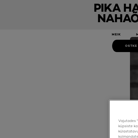
PIKA H
NAHAÕL
Pika habeme ja nahaõli 30 ml
MEIK
OSTKE
Vajutades "
küpsiste ka
külastatavu
kolmandate 