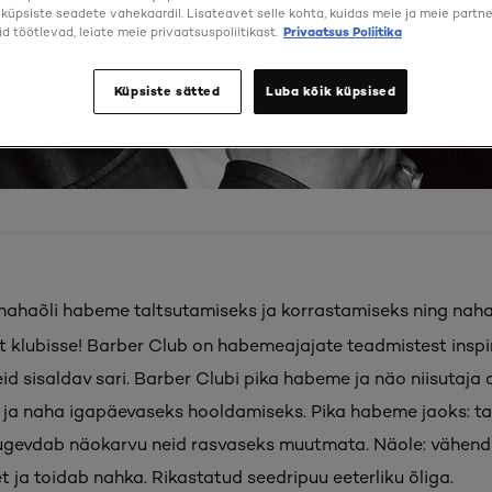
a küpsiste seadete vahekaardil. Lisateavet selle kohta, kuidas meie ja meie partne
d töötlevad, leiate meie privaatsuspoliitikast.
Privaatsus Poliitika
Küpsiste sätted
Luba kõik küpsised
ahaõli habeme taltsutamiseks ja korrastamiseks ning naha
t klubisse! Barber Club on habemeajajate teadmistest inspi
id sisaldav sari. Barber Clubi pika habeme ja näo niisutaja
ja naha igapäevaseks hooldamiseks. Pika habeme jaoks: ta
tugevdab näokarvu neid rasvaseks muutmata. Näole: vähen
 ja toidab nahka. Rikastatud seedripuu eeterliku õliga.