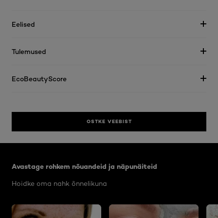
Eelised
Tulemused
EcoBeautyScore
OSTKE VEEBIST
Jätke vahele see slaidinäitaja: Body Care Articles
Avastage rohkem nõuandeid ja näpunäiteid
Hoidke oma nahk õnnelikuna