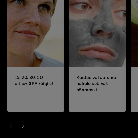
15, 20, 30, 50,
Kuidas valida oma
erinev SPF kõigile!
nahale sobivat
näomaski
PREVIOUS CARD
NEXT CARD