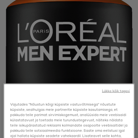
Lükka kõik tagasi
Vajutades "Nõustun kõigi küpsiste vastuvõtmisega" nõustute
küpsiste, sealhulgas meie partnerite küpsiste kasutamisega, et
pakkuda teile parimat sirvimiskogemust, analüüsida meie veebisaidi
külastatavust ja toetada meie turundustegevust, näiteks näidata
teile isikupärastatud reklaami kolmandate osapoolte veebisaitidel ja
pakkuda teile sotsiaalmeedia funktsioone. Saate oma eelistusi igal
ajal hallata küpsiste seadete vahekaardil. Lisateavet selle kohta,