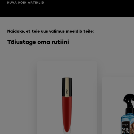
KUVA KÕIK ARTIKLID
Jätke vahele see slaidinäitaja: Full Range
Näidake, et teie uus välimus meeldib teile:
Täiustage oma rutiini