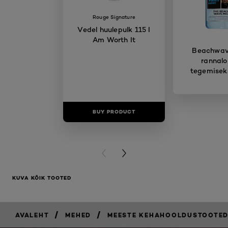
Rouge Signature
Vedel huulepulk 115 I
Am Worth It
Beachwave
rannalo
tegemisek
BUY PRODUCT
BUY PR
PREVIOUS CARD
NEXT CARD
KUVA KÕIK TOOTED
/
/
AVALEHT
MEHED
MEESTE KEHAHOOLDUSTOOTE