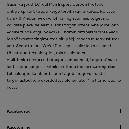
Süsiniku jõud. L'Oréal Men Expert Carbon Protect
antiperspirant tagab kõige terviklikuma kaitse. Kaitseb
kuni 48h* ebameeldiva lõhna, higistamise, valgete ja
kollaste plekkide eest. Lisaks tagab intensiivne jäine lõhn
värske tunde kogu päevaks. Enamik antiperspirante veab
igapäevastes tingimustes alt, põhjustades mugavustunde
kao. Seetõttu on L'Oréal Paris spetsialistid kasutanud
täiustatud tehnoloogiat, mis sisaldades
multifunktsionaalse toimega toimeaineid, tagab tõhusa
kaitse ja pikaajalise värskuse. Spetsiaalne murrangulise
tehnoloogia kombinatsioon tagab mugavustunde
tingimustest ja olukordadest olenemata. *Instrumentaalne
katse.
Koostisosad
Kasutamine