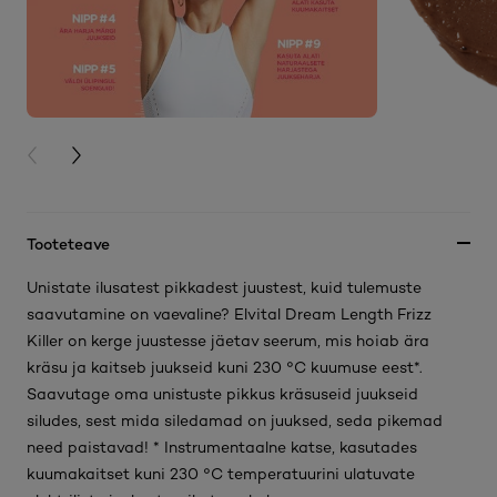
PREVIOUS CARD
NEXT CARD
Tooteteave
Unistate ilusatest pikkadest juustest, kuid tulemuste
saavutamine on vaevaline? Elvital Dream Length Frizz
Killer on kerge juustesse jäetav seerum, mis hoiab ära
kräsu ja kaitseb juukseid kuni 230 °C kuumuse eest*.
Saavutage oma unistuste pikkus kräsuseid juukseid
siludes, sest mida siledamad on juuksed, seda pikemad
need paistavad! * Instrumentaalne katse, kasutades
kuumakaitset kuni 230 °C temperatuurini ulatuvate