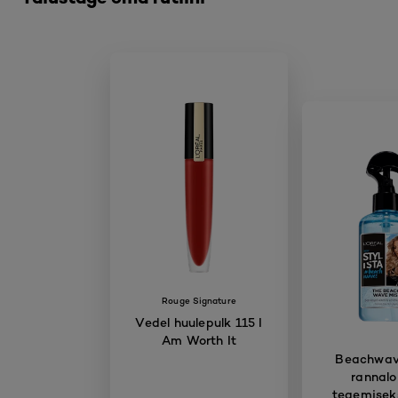
Rouge Signature
Vedel huulepulk 115 I
Am Worth It
Beachwave
rannalo
tegemisek