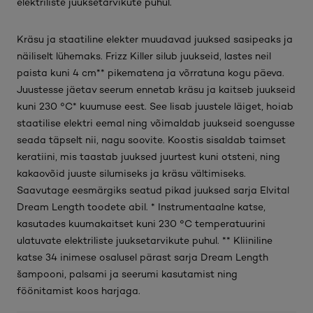
elektriliste juuksetarvikute puhul.
Kräsu ja staatiline elekter muudavad juuksed sasipeaks ja
näiliselt lühemaks. Frizz Killer silub juukseid, lastes neil
paista kuni 4 cm** pikematena ja võrratuna kogu päeva.
Juustesse jäetav seerum ennetab kräsu ja kaitseb juukseid
kuni 230 °C* kuumuse eest. See lisab juustele läiget, hoiab
staatilise elektri eemal ning võimaldab juukseid soengusse
seada täpselt nii, nagu soovite. Koostis sisaldab taimset
keratiini, mis taastab juuksed juurtest kuni otsteni, ning
kakaovõid juuste silumiseks ja kräsu vältimiseks.
Saavutage eesmärgiks seatud pikad juuksed sarja Elvital
Dream Length toodete abil. * Instrumentaalne katse,
kasutades kuumakaitset kuni 230 °C temperatuurini
ulatuvate elektriliste juuksetarvikute puhul. ** Kliiniline
katse 34 inimese osalusel pärast sarja Dream Length
šampooni, palsami ja seerumi kasutamist ning
föönitamist koos harjaga.