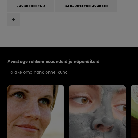
JUUKSESEERUM
KAHJUSTATUD JUUKSED
Jätke vahele see slaidinäitaja: Body Care Articles
Avastage rohkem nõuandeid ja näpunäiteid
Hoidke oma nahk õnnelikuna