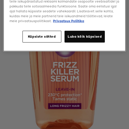
teile isikupärastatud reklaami kolmandate osapoolte veebisaitidel ja
pakkuda teile sotsiaalmeedia funktsioone. Saate oma eelistusi igal
ajal hallata küpsiste seadete vahekaardil. Lisateavet selle kohta,
kuidas meie ja meie partnerid teie isikuandmeid töötlevad, leiate
meie privaatsuspoliitikast.
Privaatsus Poliitika
Küpsiste sätted
Luba kõik küpsised