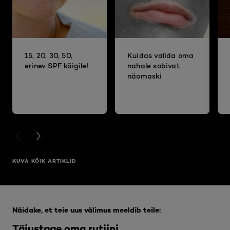
15, 20, 30, 50,
Kuidas valida oma
erinev SPF kõigile!
nahale sobivat
näomaski
PREVIOUS CARD
NEXT CARD
KUVA KÕIK ARTIKLID
Jätke vahele see slaidinäitaja: Full Range
Näidake, et teie uus välimus meeldib teile:
Täiustage oma rutiini