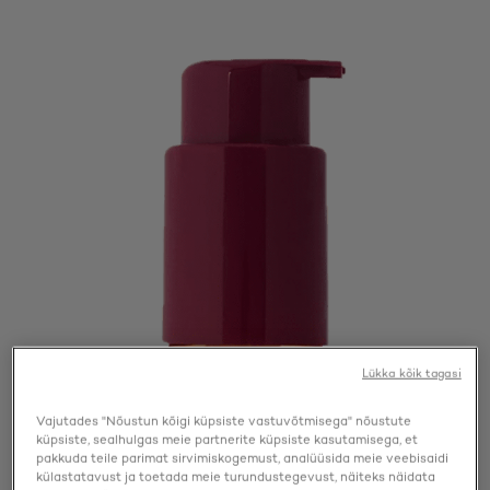
Lükka kõik tagasi
Vajutades "Nõustun kõigi küpsiste vastuvõtmisega" nõustute
küpsiste, sealhulgas meie partnerite küpsiste kasutamisega, et
pakkuda teile parimat sirvimiskogemust, analüüsida meie veebisaidi
külastatavust ja toetada meie turundustegevust, näiteks näidata