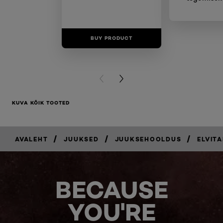
BUY PRODUCT
BUY PR
PREVIOUS CARD
NEXT CARD
KUVA KÕIK TOOTED
/
/
/
AVALEHT
JUUKSED
JUUKSEHOOLDUS
ELVITA
BECAUSE
YOU'RE