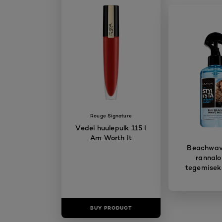
Rouge Signature
Vedel huulepulk 115 I
Am Worth It
Beachwave
rannalo
tegemisek
BUY PRODUCT