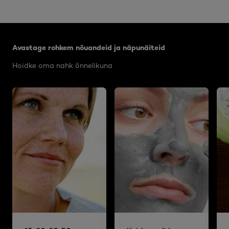
Jätke vahele see slaidinäitaja: Body Care Articles
Avastage rohkem nõuandeid ja näpunäiteid
Hoidke oma nahk õnnelikuna