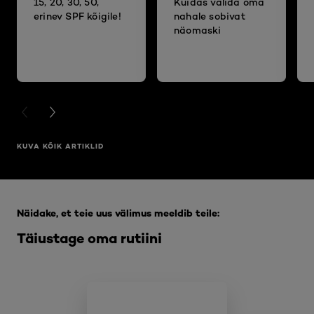
15, 20, 30, 50,
Kuidas valida oma
erinev SPF kõigile!
nahale sobivat
näomaski
PREVIOUS CARD
NEXT CARD
KUVA KÕIK ARTIKLID
Jätke vahele see slaidinäitaja: Full Range
Näidake, et teie uus välimus meeldib teile:
Täiustage oma rutiini