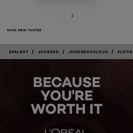
BUY PR
PREVIOUS CARD
NEXT CARD
KUVA KÕIK TOOTED
/
/
/
AVALEHT
JUUKSED
JUUKSEHOOLDUS
ELVITA
BECAUSE
YOU'RE
WORTH IT