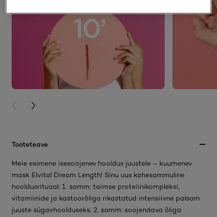
PREVIOUS CARD
NEXT CARD
Tooteteave
Meie esimene isesoojenev hooldus juustele – kuumenev
mask Elvital Dream Length! Sinu uus kahesammuline
hooldusrituaal: 1. samm: taimse proteiinikompleksi,
vitamiinide ja kastoorõliga rikastatud intensiivne palsam
juuste sügavhoolduseks. 2. samm: soojendava õliga