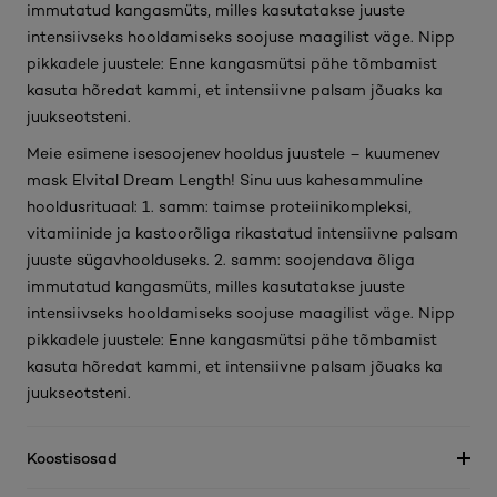
immutatud kangasmüts, milles kasutatakse juuste
intensiivseks hooldamiseks soojuse maagilist väge. Nipp
pikkadele juustele: Enne kangasmütsi pähe tõmbamist
kasuta hõredat kammi, et intensiivne palsam jõuaks ka
juukseotsteni.
Meie esimene isesoojenev hooldus juustele – kuumenev
mask Elvital Dream Length! Sinu uus kahesammuline
hooldusrituaal: 1. samm: taimse proteiinikompleksi,
vitamiinide ja kastoorõliga rikastatud intensiivne palsam
juuste sügavhoolduseks. 2. samm: soojendava õliga
immutatud kangasmüts, milles kasutatakse juuste
intensiivseks hooldamiseks soojuse maagilist väge. Nipp
pikkadele juustele: Enne kangasmütsi pähe tõmbamist
kasuta hõredat kammi, et intensiivne palsam jõuaks ka
juukseotsteni.
Koostisosad