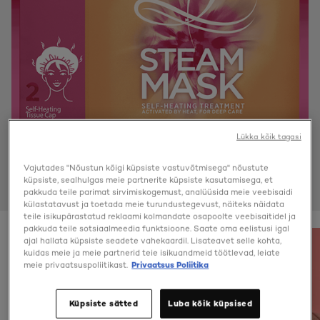
Lükka kõik tagasi
Vajutades "Nõustun kõigi küpsiste vastuvõtmisega" nõustute
küpsiste, sealhulgas meie partnerite küpsiste kasutamisega, et
pakkuda teile parimat sirvimiskogemust, analüüsida meie veebisaidi
külastatavust ja toetada meie turundustegevust, näiteks näidata
teile isikupärastatud reklaami kolmandate osapoolte veebisaitidel ja
pakkuda teile sotsiaalmeedia funktsioone. Saate oma eelistusi igal
ajal hallata küpsiste seadete vahekaardil. Lisateavet selle kohta,
kuidas meie ja meie partnerid teie isikuandmeid töötlevad, leiate
meie privaatsuspoliitikast.
Privaatsus Poliitika
Küpsiste sätted
Luba kõik küpsised