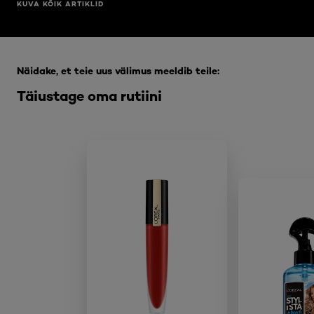
KUVA KÕIK ARTIKLID
Jätke vahele see slaidinäitaja: Full Range
Näidake, et teie uus välimus meeldib teile:
Täiustage oma rutiini