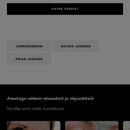
OSTKE VEEBIST
JUUKSESEERUM
KUIVAD JUUKSED
PIKAD JUUKSED
Jätke vahele see slaidinäitaja: Body Care Articles
Avastage rohkem nõuandeid ja näpunäiteid
Hoidke oma nahk õnnelikuna