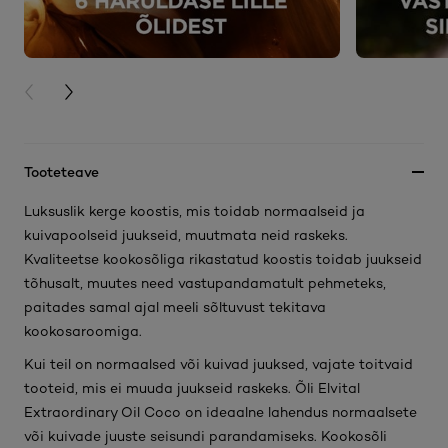
PREVIOUS CARD
NEXT CARD
Tooteteave
Luksuslik kerge koostis, mis toidab normaalseid ja
kuivapoolseid juukseid, muutmata neid raskeks.
Kvaliteetse kookosõliga rikastatud koostis toidab juukseid
tõhusalt, muutes need vastupandamatult pehmeteks,
paitades samal ajal meeli sõltuvust tekitava
kookosaroomiga.
Kui teil on normaalsed või kuivad juuksed, vajate toitvaid
tooteid, mis ei muuda juukseid raskeks. Õli Elvital
Extraordinary Oil Coco on ideaalne lahendus normaalsete
või kuivade juuste seisundi parandamiseks. Kookosõli