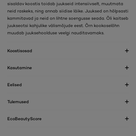
sisaldav koostis toidab juukseid intensiivselt, muutmata
neid raskeks, ning annab siidise läike. Juuksed on hõlpsasti
kammitavad ja neid on lihtne soengusse seada. Õli kaitseb
juukseotsi kahjulike välismõjude eest. Õrn kookoselõhn
muudab juuksehoolduse veelgi nauditavamaks.
Koostisosad
Kasutamine
Eelised
Tulemused
EcoBeautyScore