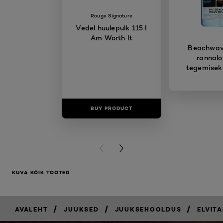
Rouge Signature
Vedel huulepulk 115 I
Am Worth It
Beachwave
rannalo
tegemisek
BUY PRODUCT
BUY PR
PREVIOUS CARD
NEXT CARD
KUVA KÕIK TOOTED
/
/
/
AVALEHT
JUUKSED
JUUKSEHOOLDUS
ELVITA