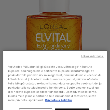
Lükka kõik tagasi
Vajutades "Nõustun kõigi küpsiste vastuvõtmisega" nõustute
küpsiste, sealhulgas meie partnerite küpsiste kasutamisega, et
pakkuda teile parimat sirvimiskogemust, analüüsida meie veebisaidi
külastatavust ja toetada meie turundustegevust, näiteks näidata
teile isikupärastatud reklaami kolmandate osapoolte veebisaitidel ja
pakkuda teile sotsiaalmeedia funktsioone. Saate oma eelistusi igal
ajal hallata küpsiste seadete vahekaardil. Lisateavet selle kohta,
kuidas meie ja meie partnerid teie isikuandmeid töötlevad, leiate
meie privaatsuspoliitikast.
Privaatsus Poliitika