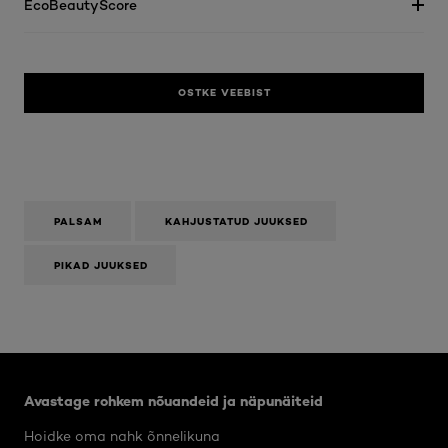
EcoBeautyScore
OSTKE VEEBIST
PALSAM
KAHJUSTATUD JUUKSED
PIKAD JUUKSED
Jätke vahele see slaidinäitaja: Body Care Articles
Avastage rohkem nõuandeid ja näpunäiteid
Hoidke oma nahk õnnelikuna