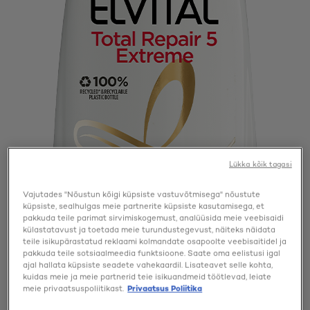
Lükka kõik tagasi
Vajutades "Nõustun kõigi küpsiste vastuvõtmisega" nõustute
küpsiste, sealhulgas meie partnerite küpsiste kasutamisega, et
pakkuda teile parimat sirvimiskogemust, analüüsida meie veebisaidi
külastatavust ja toetada meie turundustegevust, näiteks näidata
teile isikupärastatud reklaami kolmandate osapoolte veebisaitidel ja
pakkuda teile sotsiaalmeedia funktsioone. Saate oma eelistusi igal
ajal hallata küpsiste seadete vahekaardil. Lisateavet selle kohta,
kuidas meie ja meie partnerid teie isikuandmeid töötlevad, leiate
meie privaatsuspoliitikast.
Privaatsus Poliitika