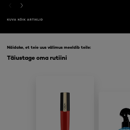
PREVIOUS CARD
NEXT CARD
KUVA KÕIK ARTIKLID
Jätke vahele see slaidinäitaja: Full Range
Näidake, et teie uus välimus meeldib teile:
Täiustage oma rutiini