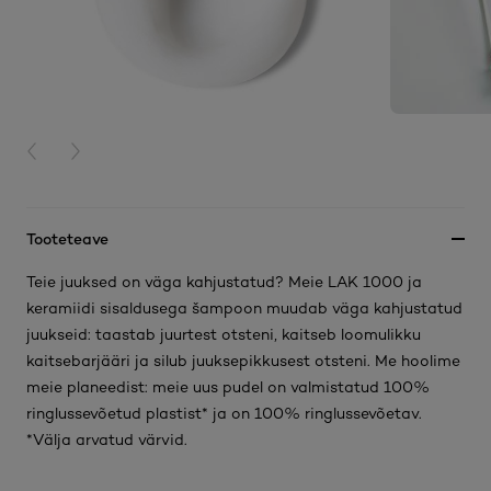
PREVIOUS CARD
NEXT CARD
Tooteteave
Teie juuksed on väga kahjustatud? Meie LAK 1000 ja
keramiidi sisaldusega šampoon muudab väga kahjustatud
juukseid: taastab juurtest otsteni, kaitseb loomulikku
kaitsebarjääri ja silub juuksepikkusest otsteni. Me hoolime
meie planeedist: meie uus pudel on valmistatud 100%
ringlussevõetud plastist* ja on 100% ringlussevõetav.
*Välja arvatud värvid.