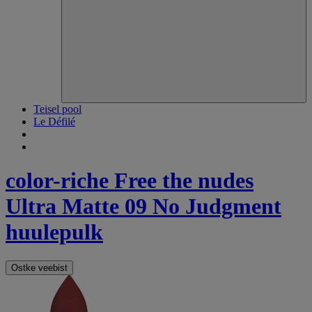
Teisel pool
Le Défilé
color-riche
Free the nudes
Ultra Matte 09 No Judgment
huulepulk
Ostke veebist