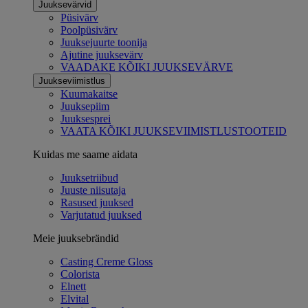
Juuksevärvid
Püsivärv
Poolpüsivärv
Juuksejuurte toonija
Ajutine juuksevärv
VAADAKE KÕIKI JUUKSEVÄRVE
Juukseviimistlus
Kuumakaitse
Juuksepiim
Juuksesprei
VAATA KÕIKI JUUKSEVIIMISTLUSTOOTEID
Kuidas me saame aidata
Juuksetriibud
Juuste niisutaja
Rasused juuksed
Varjutatud juuksed
Meie juuksebrändid
Casting Creme Gloss
Colorista
Elnett
Elvital