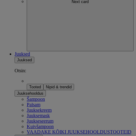
Next card
Juuksed
Juuksed
Otsin:
Tooted
Nipid & trendid
Juuksehooldus
Šampoon
Palsam
Juuksekreem
Juuksemask
Juukseseerum
Kuivšampoon
VAADAKE KÕIKI JUUKSEHOOLDUSTOOTEID