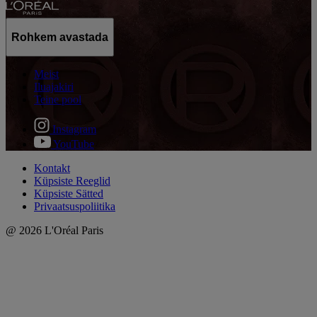
Rohkem avastada
Meist
Iluajakiri
Teine pool
Instagram
YouTube
Kontakt
Küpsiste Reeglid
Küpsiste Sätted
Privaatsuspoliitika
@ 2026 L'Oréal Paris