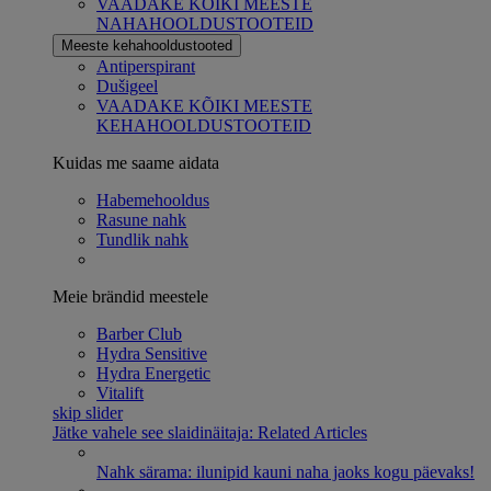
VAADAKE KÕIKI MEESTE
NAHAHOOLDUSTOOTEID
Meeste kehahooldustooted
Antiperspirant
Dušigeel
VAADAKE KÕIKI MEESTE
KEHAHOOLDUSTOOTEID
Kuidas me saame aidata
Habemehooldus
Rasune nahk
Tundlik nahk
Meie brändid meestele
Barber Club
Hydra Sensitive
Hydra Energetic
Vitalift
skip slider
Jätke vahele see slaidinäitaja: Related Articles
Nahk särama: ilunipid kauni naha jaoks kogu päevaks!