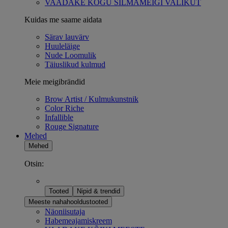
VAADAKE KOGU SILMAMEIGI VALIKUT
Kuidas me saame aidata
Särav lauvärv
Huuleläige
Nude Loomulik
Täiuslikud kulmud
Meie meigibrändid
Brow Artist / Kulmukunstnik
Color Riche
Infallible
Rouge Signature
Mehed
Mehed
Otsin:
Tooted
Nipid & trendid
Meeste nahahooldustooted
Näoniisutaja
Habemeajamiskreem