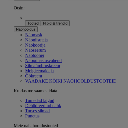
Otsin:
Tooted
Nipid & trendid
Näohooldus
Näomask
Näoniisutaja
Näokoorija
Näoseerum
Näotooner
Näopuhastusvahend
Silmaümbruskreem
Meigieemaldaja
Öökreem
VAADAKE KÕIKI NÄOHOOLDUSTOOTEID
Kuidas me saame aidata
Tumedad laigud
Dehüdreeritud nahk
Turses silmad
Punetus
Meie nahahooldustooted