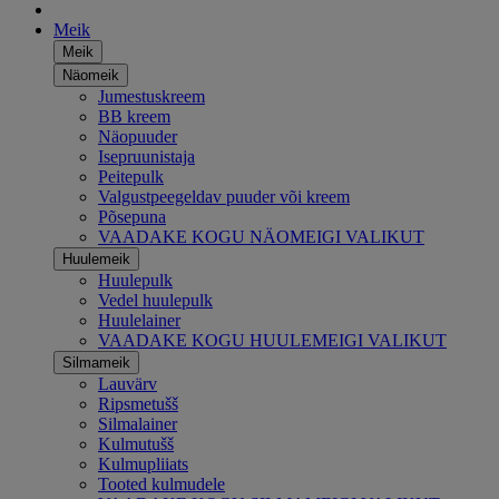
Meik
Meik
Näomeik
Jumestuskreem
BB kreem
Näopuuder
Isepruunistaja
Peitepulk
Valgustpeegeldav puuder või kreem
Põsepuna
VAADAKE KOGU NÄOMEIGI VALIKUT
Huulemeik
Huulepulk
Vedel huulepulk
Huulelainer
VAADAKE KOGU HUULEMEIGI VALIKUT
Silmameik
Lauvärv
Ripsmetušš
Silmalainer
Kulmutušš
Kulmupliiats
Tooted kulmudele