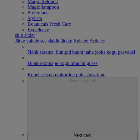
Magic Retouch
Magic šampoon
Preference
Stylista
Botanicals Fresh Care
Excellence
skip slider
Jätke vahele see slaidinäitaja: Related Articles
Nahk särama: ilunipid kauni naha jaoks kogu päevaks!
Hüaluroonhape kogu oma hiilguses
Rohelise savi erakordne puhastusvõime
Previous card
Next card