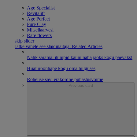
Age Specialist
Revitalift
Age Perfect
Pure Clay
Mitsellaarvesi
Rare flowers
skip slider
Jätke vahele see slaidinäitaja: Related Articles
Nahk särama: ilunipid kauni naha jaoks kogu päevaks!
Hüaluroonhape kogu oma hiilguses
Rohelise savi erakordne puhastusvõime
Previous card