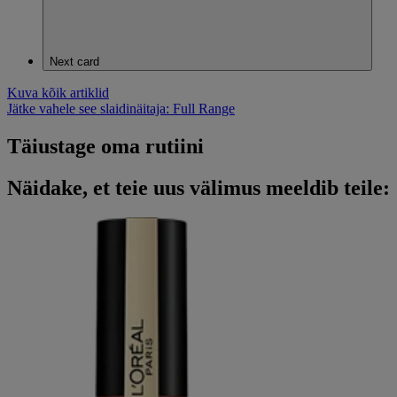
Next card
Kuva kõik artiklid
Jätke vahele see slaidinäitaja: Full Range
Täiustage oma rutiini
Näidake, et teie uus välimus meeldib teile: