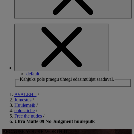
default
Kahjuks pole praegu ühtegi edasimüüjat saadaval.
AVALEHT
/
Jumestus
/
Huulemeik
/
color-riche
/
Free the nudes
/
Ultra Matte 09 No Judgment huulepulk
BECAUSE YOU'RE WORTH IT