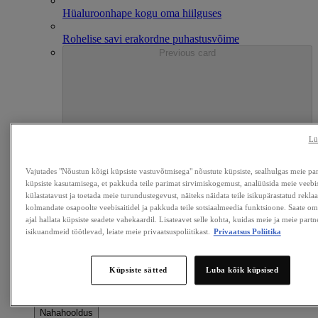
Hüaluroonhape kogu oma hiilguses
Rohelise savi erakordne puhastusvõime
Previous card
Lü
Vajutades "Nõustun kõigi küpsiste vastuvõtmisega" nõustute küpsiste, sealhulgas meie par
Next card
küpsiste kasutamisega, et pakkuda teile parimat sirvimiskogemust, analüüsida meie veebis
külastatavust ja toetada meie turundustegevust, näiteks näidata teile isikupärastatud rekla
kolmandate osapoolte veebisaitidel ja pakkuda teile sotsiaalmeedia funktsioone. Saate oma 
ajal hallata küpsiste seadete vahekaardil. Lisateavet selle kohta, kuidas meie ja meie partne
isikuandmeid töötlevad, leiate meie privaatsuspoliitikast.
Privaatsus Poliitika
Küpsiste sätted
Luba kõik küpsised
Nahahooldus
Nahahooldus