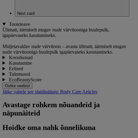
Next card
Tooteteave
Ülimatt, äärmiselt mugav nude värvitooniga huulepulk,
igapäevaseks kasutamiseks.
Muljetavaldav nude värvitoon – avasta ülimatt, äärmiselt mugav
nude värvitooniga huulepulk igapäevaseks kasutamiseks.
Koostisosad
Kasutamine
Eelised
Tulemused
EcoBeautyScore
Ostke veebist
Jätke vahele see slaidinäitaja: Body Care Articles
Avastage rohkem nõuandeid ja
näpunäiteid
Hoidke oma nahk õnnelikuna