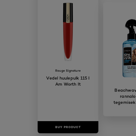
Rouge Signature
Vedel huulepulk 115 I
Am Worth It
Beachwave
rannalo
tegemisek
BUY PRODUCT