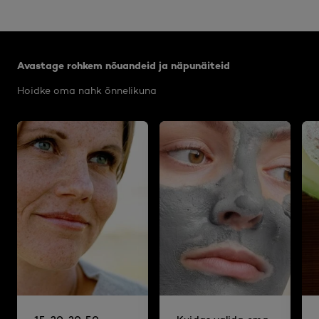
Jätke vahele see slaidinäitaja: Body Care Articles
Avastage rohkem nõuandeid ja näpunäiteid
Hoidke oma nahk õnnelikuna