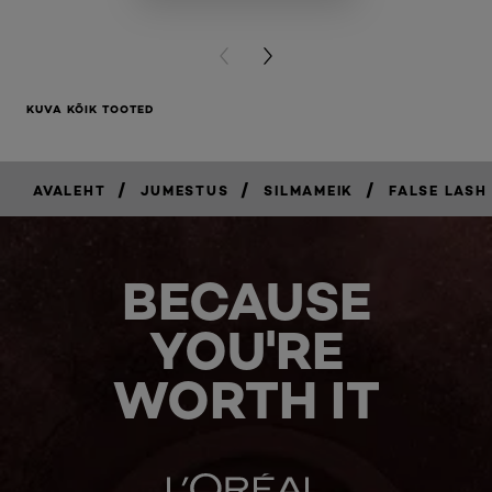
BUY PR
PREVIOUS CARD
NEXT CARD
KUVA KÕIK TOOTED
/
/
/
AVALEHT
JUMESTUS
SILMAMEIK
FALSE LASH
BECAUSE
YOU'RE
WORTH IT