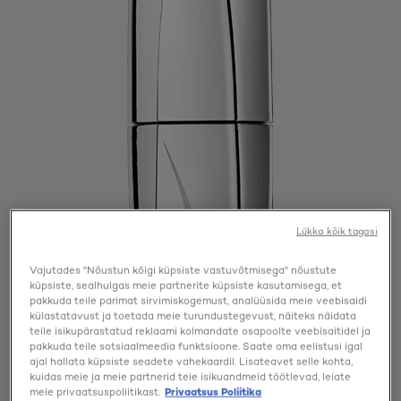
Lükka kõik tagasi
Vajutades "Nõustun kõigi küpsiste vastuvõtmisega" nõustute
küpsiste, sealhulgas meie partnerite küpsiste kasutamisega, et
pakkuda teile parimat sirvimiskogemust, analüüsida meie veebisaidi
külastatavust ja toetada meie turundustegevust, näiteks näidata
teile isikupärastatud reklaami kolmandate osapoolte veebisaitidel ja
pakkuda teile sotsiaalmeedia funktsioone. Saate oma eelistusi igal
ajal hallata küpsiste seadete vahekaardil. Lisateavet selle kohta,
kuidas meie ja meie partnerid teie isikuandmeid töötlevad, leiate
meie privaatsuspoliitikast.
Privaatsus Poliitika