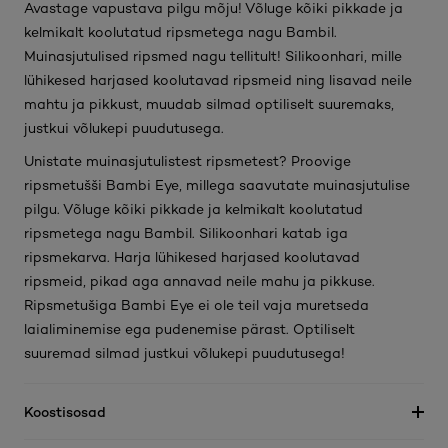
Avastage vapustava pilgu mõju! Võluge kõiki pikkade ja
kelmikalt koolutatud ripsmetega nagu Bambil.
Muinasjutulised ripsmed nagu tellitult! Silikoonhari, mille
lühikesed harjased koolutavad ripsmeid ning lisavad neile
mahtu ja pikkust, muudab silmad optiliselt suuremaks,
justkui võlukepi puudutusega.
Unistate muinasjutulistest ripsmetest? Proovige
ripsmetušši Bambi Eye, millega saavutate muinasjutulise
pilgu. Võluge kõiki pikkade ja kelmikalt koolutatud
ripsmetega nagu Bambil. Silikoonhari katab iga
ripsmekarva. Harja lühikesed harjased koolutavad
ripsmeid, pikad aga annavad neile mahu ja pikkuse.
Ripsmetušiga Bambi Eye ei ole teil vaja muretseda
laialiminemise ega pudenemise pärast. Optiliselt
suuremad silmad justkui võlukepi puudutusega!
Koostisosad