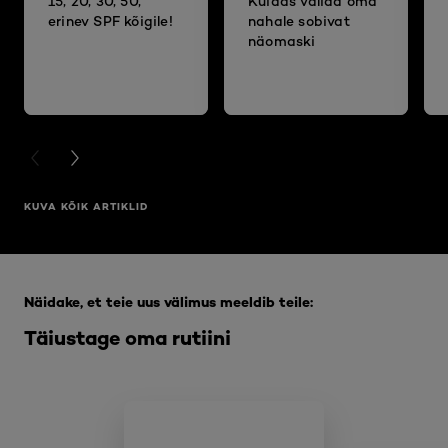
15, 20, 30, 50,
Kuidas valida oma
erinev SPF kõigile!
nahale sobivat
näomaski
PREVIOUS CARD
NEXT CARD
KUVA KÕIK ARTIKLID
Jätke vahele see slaidinäitaja: Full Range
Näidake, et teie uus välimus meeldib teile:
Täiustage oma rutiini