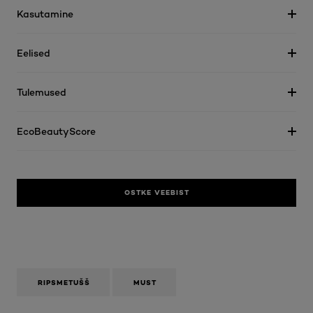
Kasutamine
Eelised
Tulemused
EcoBeautyScore
OSTKE VEEBIST
RIPSMETUŠŠ
MUST