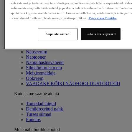
külastatavust ja toetada meie turundustegevust, näiteks näidata teile isikupärastatud rekla
Otsin:
kolmandate osapoolte veebisaitidel ja pakkuda teile sotsiaalmeedia funktsioone. Saate oma 
ajal hallata küpsiste seadete vahekaardil. Lisateavet selle kohta, kuidas meie ja meie partne
isikuandmeid töötlevad, leiate meie privaatsuspoliitikast.
Privaatsus Poliitika
Tooted
Nipid & trendid
Näohooldus
Küpsiste sätted
Luba kõik küpsised
Näomask
Näoniisutaja
Näokoorija
Näoseerum
Näotooner
Näopuhastusvahend
Silmaümbruskreem
Meigieemaldaja
Öökreem
VAADAKE KÕIKI NÄOHOOLDUSTOOTEID
Kuidas me saame aidata
Tumedad laigud
Dehüdreeritud nahk
Turses silmad
Punetus
Meie nahahooldustooted