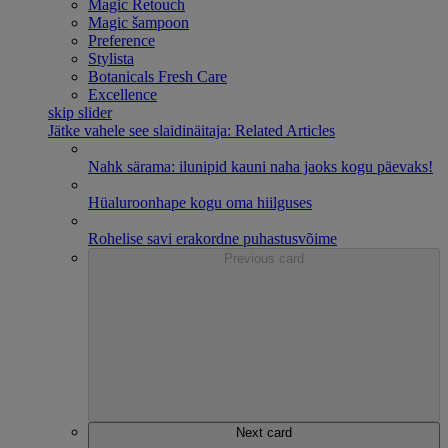
Magic Retouch
Magic šampoon
Preference
Stylista
Botanicals Fresh Care
Excellence
skip slider
Jätke vahele see slaidinäitaja: Related Articles
Nahk särama: ilunipid kauni naha jaoks kogu päevaks!
Hüaluroonhape kogu oma hiilguses
Rohelise savi erakordne puhastusvõime
Previous card
Next card