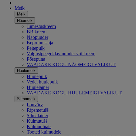
Meik
Meik
Näomeik
Jumestuskreem
BB kreem
Näopuuder
Isepruunistaja
Peitepulk
Valgustpeegeldav puuder või kreem
Põsepuna
VAADAKE KOGU NÄOMEIGI VALIKUT
Huulemeik
Huulepulk
Vedel huulepulk
Huulelainer
VAADAKE KOGU HUULEMEIGI VALIKUT
Silmameik
Lauvärv
Ripsmetušš
Silmalainer
Kulmutušš
Kulmupliiats
Tooted kulmudele