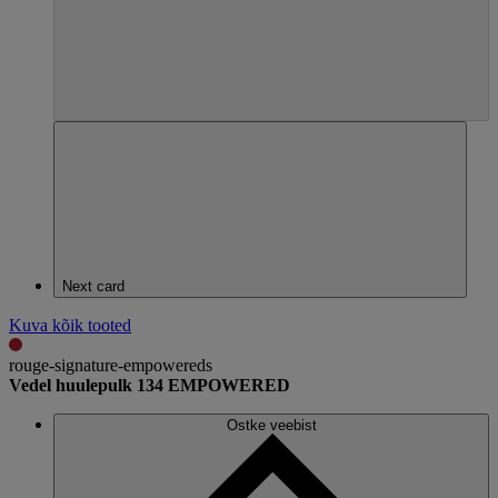
Next card
Kuva kõik tooted
rouge-signature-empowereds
Vedel huulepulk 134 EMPOWERED
Ostke veebist