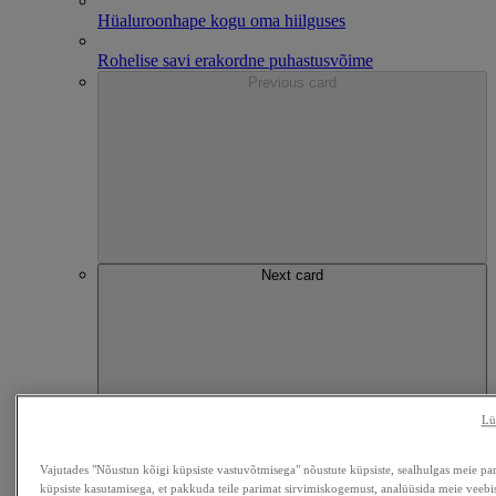
Hüaluroonhape kogu oma hiilguses
Rohelise savi erakordne puhastusvõime
Previous card
Next card
Lü
Nahahooldus
Vajutades "Nõustun kõigi küpsiste vastuvõtmisega" nõustute küpsiste, sealhulgas meie par
Nahahooldus
küpsiste kasutamisega, et pakkuda teile parimat sirvimiskogemust, analüüsida meie veebis