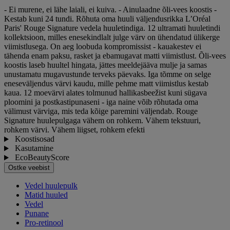
- Ei murene, ei lähe laiali, ei kuiva. - Ainulaadne õli-vees koostis -
Kestab kuni 24 tundi. Rõhuta oma huuli väljendusrikka L’Oréal
Paris' Rouge Signature vedela huuletindiga. 12 ultramati huuletindi
kollektsioon, milles enesekindlalt julge värv on ühendatud ülikerge
viimistlusega. On aeg loobuda kompromissist - kauakestev ei
tähenda enam paksu, rasket ja ebamugavat matti viimistlust. Õli-vees
koostis laseb huultel hingata, jättes meeldejääva mulje ja samas
unustamatu mugavustunde terveks päevaks. Iga tõmme on selge
eneseväljendus värvi kaudu, mille pehme matt viimistlus kestab
kaua. 12 moevärvi alates tolmunud hallikasbeežist kuni sügava
ploomini ja postkastipunaseni - iga naine võib rõhutada oma
välimust värviga, mis teda kõige paremini väljendab. Rouge
Signature huulepulgaga vähem on rohkem. Vähem tekstuuri,
rohkem värvi. Vähem liigset, rohkem efekti
Koostisosad
Kasutamine
EcoBeautyScore
Ostke veebist
Vedel huulepulk
Matid huuled
Vedel
Punane
Pro-retinool