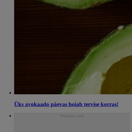
Üks avokaado päevas hoiab tervise korras!
Previous card