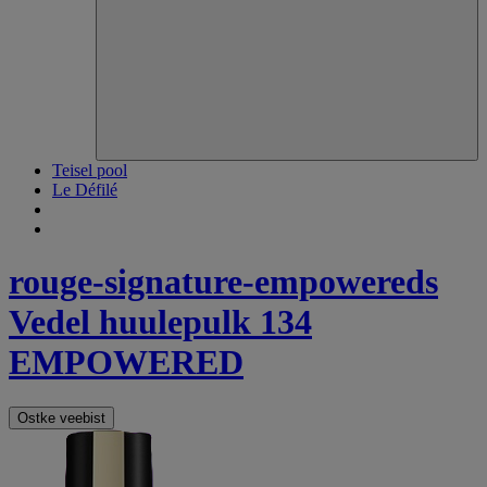
Teisel pool
Le Défilé
rouge-signature-empowereds
Vedel huulepulk 134
EMPOWERED
Ostke veebist