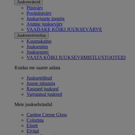
Juuksevärvid
Püsivärv
Poolpüsivärv
Juuksejuurte toonija
Ajutine juuksevärv
VAADAKE KÕIKI JUUKSEVÄRVE
Juukseviimistlus
Kuumakaitse
Juuksepiim
Juuksesprei
VAATA KÕIKI JUUKSEVIIMISTLUSTOOTEID
Kuidas me saame aidata
Juuksetriibud
Juuste niisutaja
Rasused juuksed
Varjutatud juuksed
Meie juuksebrändid
Casting Creme Gloss
Colorista
Elnett
Elvital