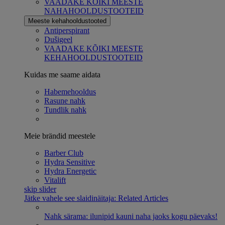
VAADAKE KÕIKI MEESTE
NAHAHOOLDUSTOOTEID
Meeste kehahooldustooted
Antiperspirant
Dušigeel
VAADAKE KÕIKI MEESTE
KEHAHOOLDUSTOOTEID
Kuidas me saame aidata
Habemehooldus
Rasune nahk
Tundlik nahk
Meie brändid meestele
Barber Club
Hydra Sensitive
Hydra Energetic
Vitalift
skip slider
Jätke vahele see slaidinäitaja: Related Articles
Nahk särama: ilunipid kauni naha jaoks kogu päevaks!