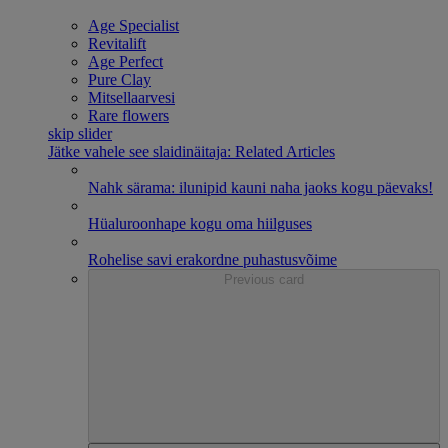
Age Specialist
Revitalift
Age Perfect
Pure Clay
Mitsellaarvesi
Rare flowers
skip slider
Jätke vahele see slaidinäitaja: Related Articles
Nahk särama: ilunipid kauni naha jaoks kogu päevaks!
Hüaluroonhape kogu oma hiilguses
Rohelise savi erakordne puhastusvõime
Previous card