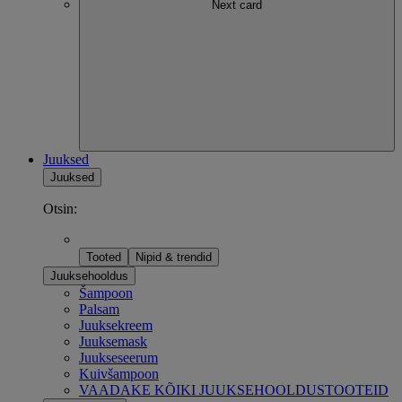
Next card
Juuksed
Juuksed
Otsin:
Tooted
Nipid & trendid
Juuksehooldus
Šampoon
Palsam
Juuksekreem
Juuksemask
Juukseseerum
Kuivšampoon
VAADAKE KÕIKI JUUKSEHOOLDUSTOOTEID