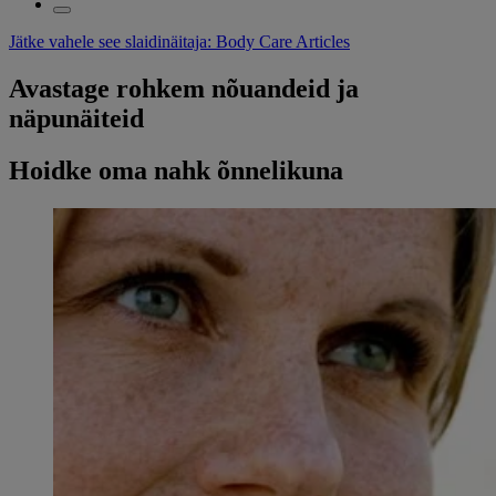
Jätke vahele see slaidinäitaja: Body Care Articles
Avastage rohkem nõuandeid ja
näpunäiteid
Hoidke oma nahk õnnelikuna