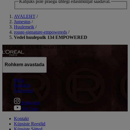
Kahjuks pole praegu ühtegi edasimüüjat saadaval.
AVALEHT
/
Jumestus
/
Huulemeik
/
rouge-signature-empowereds
/
Vedel huulepulk 134 EMPOWERED
BECAUSE YOU'RE WORTH IT
Rohkem avastada
Meist
Iluajakiri
Teine pool
Instagram
YouTube
Kontakt
Küpsiste Reeglid
Küpsiste Sätted