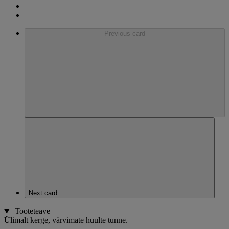
Previous card
Next card
Tooteteave
Ülimalt kerge, värvimate huulte tunne.