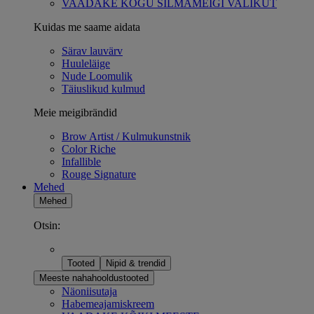
VAADAKE KOGU SILMAMEIGI VALIKUT
Kuidas me saame aidata
Särav lauvärv
Huuleläige
Nude Loomulik
Täiuslikud kulmud
Meie meigibrändid
Brow Artist / Kulmukunstnik
Color Riche
Infallible
Rouge Signature
Mehed
Mehed
Otsin:
Tooted
Nipid & trendid
Meeste nahahooldustooted
Näoniisutaja
Habemeajamiskreem