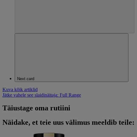
Next card
Kuva kõik artiklid
Jätke vahele see slaidinäitaja: Full Range
Täiustage oma rutiini
Näidake, et teie uus välimus meeldib teile: