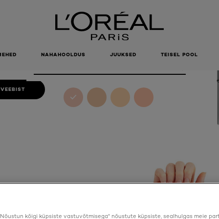
M IN A
R 1–2 R/C
EKREEM
m
MEHED
NAHAHOOLDUS
JUUKSED
TEISEL POOL
Color
1-2R Rose Porcelain
 VEEBIST
Nõustun kõigi küpsiste vastuvõtmisega" nõustute küpsiste, sealhulgas meie par