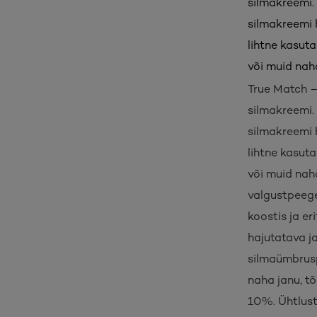
silmakreemi.
silmakreemi 
lihtne kasuta
või muid nah
True Match –
silmakreemi.
silmakreemi 
lihtne kasuta
või muid naha
valgustpeege
koostis ja e
hajutatava ja
silmaümbrusp
naha janu, tõ
10%. Ühtlust