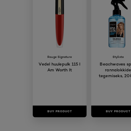
Rouge Signature
Stylista
Vedel huulepulk 115 I
Beachwaves sp
Am Worth It
rannalokkid
tegemiseks, 20
BUY PRODUCT
BUY PRODUCT