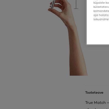
küpsiste ka
külastatavu
kolmandate 
ajal hallat
isikuandmei
Tooteteave
True Match –