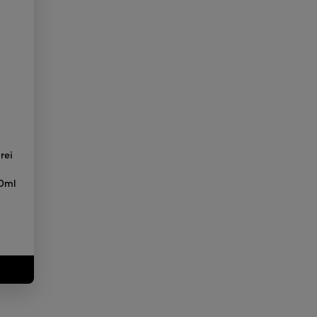
rei
e
0ml