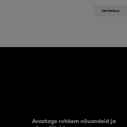
PEITEPULK
Jätke vahele see slaidinäitaja: Body Care Articles
Avastage rohkem nõuandeid ja