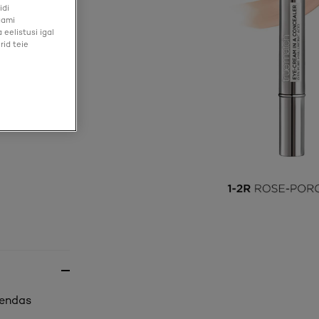
idi
aami
eelistusi igal
rid teie
 endas