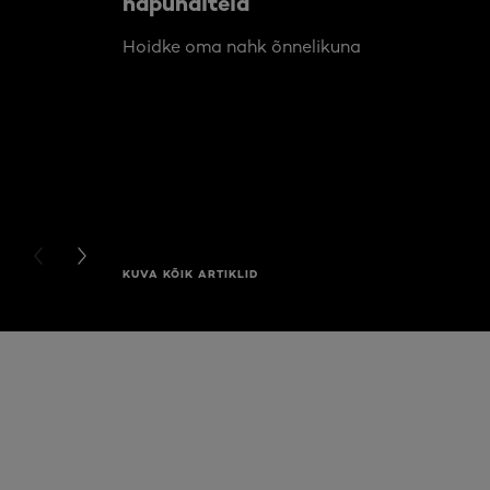
näpunäiteid
Hoidke oma nahk õnnelikuna
PREVIOUS CARD
NEXT CARD
KUVA KÕIK ARTIKLID
Jätke vahele see slaidinäitaja: Full Range