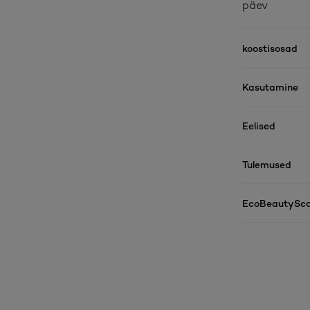
päev
koostisosad
Kasutamine
Eelised
Tulemused
EcoBeautySco