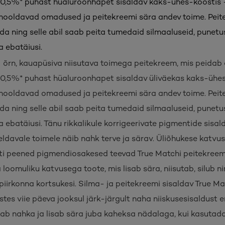
 0,5%* puhast hüaluroonhapet sisaldav kaks-ühes-koostis 
hooldavad omadused ja peitekreemi sära andev toime. Peit
da ning selle abil saab peita tumedaid silmaaluseid, punetus
a ebatäiusi.
 õrn, kauapüsiva niisutava toimega peitekreem, mis peidab
 0,5%* puhast hüaluroonhapet sisaldav üliväekas kaks-ühe
hooldavad omadused ja peitekreemi sära andev toime. Peit
da ning selle abil saab peita tumedaid silmaaluseid, punetus
 ebatäiusi. Tänu rikkalikule korrigeerivate pigmentide sisald
ldavale toimele näib nahk terve ja särav. Üliõhukese katvus
riti peened pigmendiosakesed teevad True Matchi peitekreemis
 loomuliku katvusega toote, mis lisab sära, niisutab, silub n
iirkonna kortsukesi. Silma- ja peitekreemi sisaldav True M
stes viie päeva jooksul järk-järgult naha niiskusesisaldust 
ab nahka ja lisab sära juba kaheksa nädalaga, kui kasutad