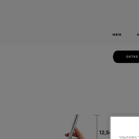
CREA
CONCEALE
PEIT
TRUE MATCH Eye Cream in a Concealer 1–2 R/C peitekree
MEIK
OSTKE
Vajutades "