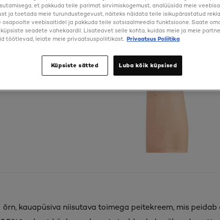
sutamisega, et pakkuda teile parimat sirvimiskogemust, analüüsida meie veebisa
st ja toetada meie turundustegevust, näiteks näidata teile isikupärastatud rekl
osapoolte veebisaitidel ja pakkuda teile sotsiaalmeedia funktsioone. Saate oma 
a küpsiste seadete vahekaardil. Lisateavet selle kohta, kuidas meie ja meie partne
d töötlevad, leiate meie privaatsuspoliitikast.
Privaatsus Poliitika
Küpsiste sätted
Luba kõik küpsised
 õrn, kauapüsiva niisutava toimega peitekreem, mis peidab