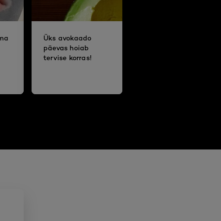
oma
Üks avokaado
päevas hoiab
tervise korras!