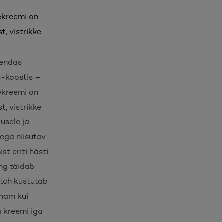
–
ekreemi on
t, vistrikke
 endas
s-koostis –
ekreemi on
t, vistrikke
usele ja
ega niisutav
t eriti hästi
ing täidab
atch kustutab
enam kui
a kreemi iga