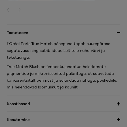
PREVIOUS CARD
NEXT CARD
Tooteteave
L'Oréal Paris True Match põsepuna tagab suurepärase
segatavuse ning sobib ideaalselt teie naha värvi ja
tekstuuriga.
True Match Blush on ümber kujundatud heledamate
pigmentide ja mikroniseeritud pulbritega, et saavutada
konkurentsitult pehmust ja sulanduda nahaga, põskedele,
mis helendavad loomulikult ja kaunilt.
Koostisosad
Kasutamine