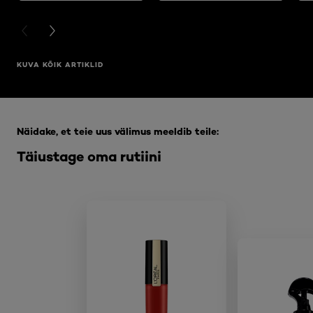
PREVIOUS CARD
NEXT CARD
KUVA KÕIK ARTIKLID
Jätke vahele see slaidinäitaja: Full Range
Näidake, et teie uus välimus meeldib teile:
Täiustage oma rutiini