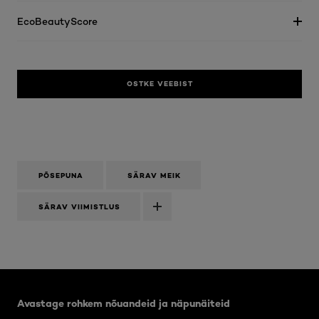
EcoBeautyScore
OSTKE VEEBIST
PÕSEPUNA
SÄRAV MEIK
SÄRAV VIIMISTLUS
Jätke vahele see slaidinäitaja: Body Care Articles
Avastage rohkem nõuandeid ja näpunäiteid