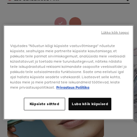
Lükka kõik tagasi
Vajutades "Nõustun kõigi küpsiste vastuvõtmisega" nõustute
küpsiste, sealhulgas meie partnerite küpsiste kasutamisega, et
pakkuda teile parimat sirvimiskogemust, analüüsida meie veebisaidi
külastatavust ja toetada meie turundustegevust, näiteks näidata
teile isikupärastatud reklaami kolmandate osapoolte veebisaitidel ja
pakkuda teile sotsiaalmeedia funktsioone. Saate oma eelistusi igal
ajal hallata küpsiste seadete vahekaardil. Lisateavet selle kohta,
kuidas meie ja meie partnerid teie isikuandmeid töötlevad, leiate
meie privaatsuspoliitikast.
Privaatsus Poliitika
Küpsiste sätted
Luba kõik küpsised