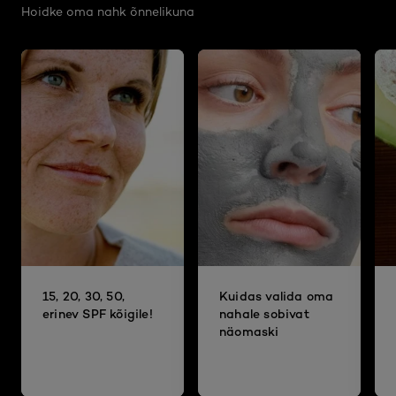
Hoidke oma nahk õnnelikuna
15, 20, 30, 50,
Kuidas valida oma
erinev SPF kõigile!
nahale sobivat
näomaski