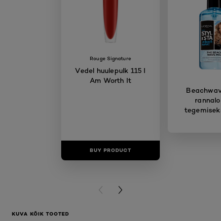
Rouge Signature
Vedel huulepulk 115 I
Am Worth It
Beachwave
rannalo
tegemisek
BUY PRODUCT
BUY PR
PREVIOUS CARD
NEXT CARD
KUVA KÕIK TOOTED