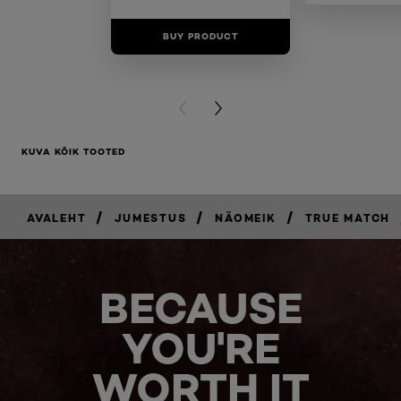
BUY PRODUCT
BUY PR
PREVIOUS CARD
NEXT CARD
KUVA KÕIK TOOTED
/
/
/
AVALEHT
JUMESTUS
NÄOMEIK
TRUE MATCH
BECAUSE
YOU'RE
WORTH IT