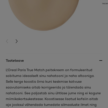
PREVIOUS CARD
NEXT CARD
Tooteteave
L'Oreal Paris True Match peitekreem on formuleeritud
sobituma ideaalselt sinu nahatooni ja naha altooniga.
Selle kerge koostis õrna kuni keskmise katvuse
saavutamiseks aitab korrigeerida ja täiendada sinu
nahatooni. See paljastab sinu ühtlase jume ning ei kogune
miimikakortsukestesse. Koostisesse lisatud kofeiin aitab
aja jooksul vähendada tumedate silmaaluste ilmet ning