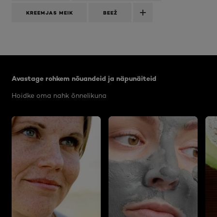
KREEMJAS MEIK
BEEŽ
Jätke vahele see slaidinäitaja: Body Care Articles
Avastage rohkem nõuandeid ja näpunäiteid
Hoidke oma nahk õnnelikuna