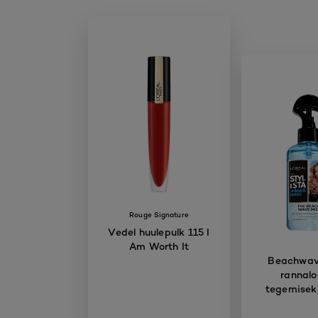
Rouge Signature
Vedel huulepulk 115 I
Am Worth It
Beachwave
rannalo
tegemisek