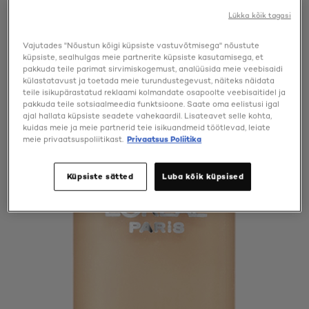
Lükka kõik tagasi
Vajutades "Nõustun kõigi küpsiste vastuvõtmisega" nõustute
küpsiste, sealhulgas meie partnerite küpsiste kasutamisega, et
pakkuda teile parimat sirvimiskogemust, analüüsida meie veebisaidi
külastatavust ja toetada meie turundustegevust, näiteks näidata
teile isikupärastatud reklaami kolmandate osapoolte veebisaitidel ja
pakkuda teile sotsiaalmeedia funktsioone. Saate oma eelistusi igal
ajal hallata küpsiste seadete vahekaardil. Lisateavet selle kohta,
kuidas meie ja meie partnerid teie isikuandmeid töötlevad, leiate
meie privaatsuspoliitikast.
Privaatsus Poliitika
Küpsiste sätted
Luba kõik küpsised