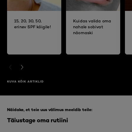
15, 20, 30, 50,
Kuidas valida oma
erinev SPF kõigile!
nahale sobivat
näomaski
PREVIOUS CARD
NEXT CARD
KUVA KÕIK ARTIKLID
Jätke vahele see slaidinäitaja: Full Range
Näidake, et teie uus välimus meeldib teile:
Täiustage oma rutiini