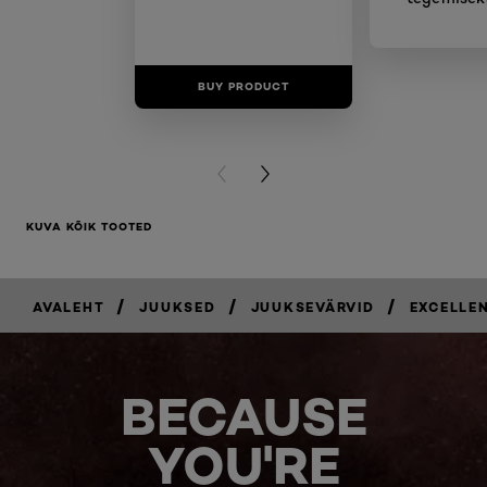
BUY PRODUCT
BUY PR
PREVIOUS CARD
NEXT CARD
KUVA KÕIK TOOTED
/
/
/
AVALEHT
JUUKSED
JUUKSEVÄRVID
EXCELLE
BECAUSE
YOU'RE