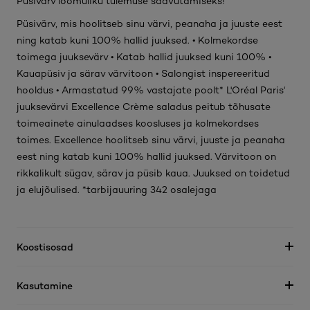
Püsivärv loomuliku tulemuse saavutamiseks!
Püsivärv, mis hoolitseb sinu värvi, peanaha ja juuste eest
ning katab kuni 100% hallid juuksed. • Kolmekordse
toimega juuksevärv • Katab hallid juuksed kuni 100% •
Kauapüsiv ja särav värvitoon • Salongist inspereeritud
hooldus • Armastatud 99% vastajate poolt* L'Oréal Paris‘
juuksevärvi Excellence Crème saladus peitub tõhusate
toimeainete ainulaadses koosluses ja kolmekordses
toimes. Excellence hoolitseb sinu värvi, juuste ja peanaha
eest ning katab kuni 100% hallid juuksed. Värvitoon on
rikkalikult sügav, särav ja püsib kaua. Juuksed on toidetud
ja elujõulised. *tarbijauuring 342 osalejaga
Koostisosad
Kasutamine