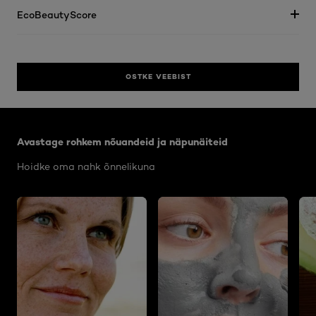
EcoBeautyScore
OSTKE VEEBIST
Jätke vahele see slaidinäitaja: Body Care Articles
Avastage rohkem nõuandeid ja näpunäiteid
Hoidke oma nahk õnnelikuna