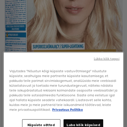
Lükka kõik tagasi
Vajutades "Nõustun kõigi küpsiste vastuvõtmisega" nõustute
küpsiste, sealhulgas meie partnerite küpsiste kasutamisega, et
pakkuda teile parimat sirvimiskogemust, analüüsida meie veebisaidi
külastatavust ja toetada meie turundustegevust, näiteks näidata
teile isikupärastatud reklaami kolmandate osapoolte veebisaitidel ja
pakkuda teile sotsiaalmeedia funktsioone. Saate oma eelistusi igal
ajal hallata küpsiste seadete vahekaardil. Lisateavet selle kohta,
kuidas meie ja meie partnerid teie isikuandmeid töötlevad, leiate
meie privaatsuspoliitikast.
Privaatsus Poliitika
Küpsiste sätted
Luba kõik küpsised