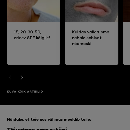
15, 20, 30, 50,
Kuidas valida oma
erinev SPF kõigile!
nahale sobivat
näomaski
PREVIOUS CARD
NEXT CARD
KUVA KÕIK ARTIKLID
Jätke vahele see slaidinäitaja: Full Range
Näidake, et teie uus välimus meeldib teile:
Täiustage oma rutiini