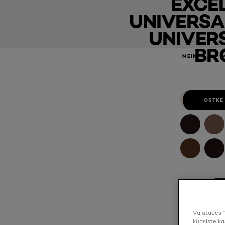
EXCE
UNIVERSA
UNIVER
BR
Crème Püsivärv Excellence Universal Nudes 3U Universal D
MEIK
OSTKE
Vajutades "
küpsiste ka