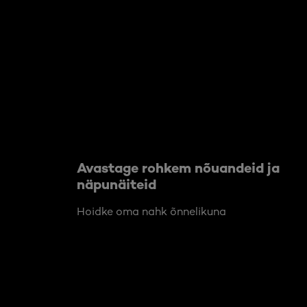
Jätke vahele see slaidinäitaja: Body Care Articles
Avastage rohkem nõuandeid ja
näpunäiteid
Hoidke oma nahk õnnelikuna