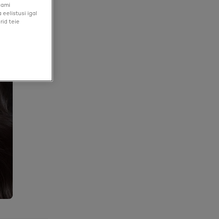
aami
eelistusi igal
rid teie