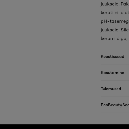
juukseid. Pa
keratiini ja 
pH-tasemega
juukseid. Sil
keramiidiga, 
Koostisosad
Kasutamine
Tulemused
EcoBeautySco