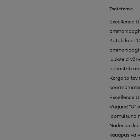
Tooteteave
Excellence U
ammoniaagita
Katab kuni 1
ammoniaagita
juukseid vär
puhastab õrna
Kerge toitev 
koormamata
Excellence U
Varjund "U" 
loomulsuna n
Nudes on kol
kauapüsiva v