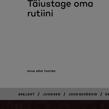
Täiustage oma
rutiini
KUVA KÕIK TOOTED
/
/
/
AVALEHT
JUUKSED
JUUKSEVÄRVID
E