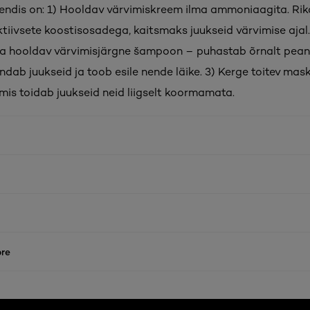
kendis on: 1) Hooldav värvimiskreem ilma ammoniaagita. Ri
aktiivsete koostisosadega, kaitsmaks juukseid värvimise ajal
 hooldav värvimisjärgne šampoon – puhastab õrnalt pean
endab juukseid ja toob esile nende läike. 3) Kerge toitev mask
mis toidab juukseid neid liigselt koormamata.
re