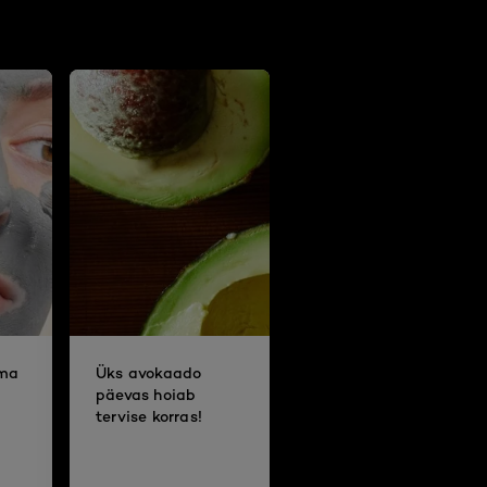
oma
Üks avokaado
päevas hoiab
tervise korras!