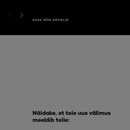
PREVIOUS CARD
NEXT CARD
KUVA KÕIK ARTIKLID
Jätke vahele see slaidinäitaja: Full Range
Näidake, et teie uus välimus
meeldib teile: