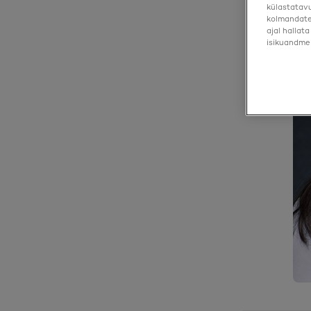
külastatavu
kolmandate 
ajal hallat
isikuandmei