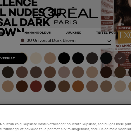
LLENCE
L NUDES 3U
SAL DARK
OWN
ark Brown
MEHED
NAHAHOOLDUS
JUUKSED
TEISEL POOL
Color
3U Universal Dark Brown
 VEEBIST
Nõustun kõigi küpsiste vastuvõtmisega" nõustute küpsiste, sealhulgas meie par
sutamisega, et pakkuda teile parimat sirvimiskogemust, analüüsida meie veebisa