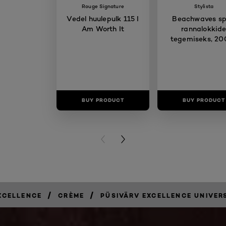
Rouge Signature
Stylista
Vedel huulepulk 115 I
Beachwaves sp
Am Worth It
rannalokkid
tegemiseks, 20
BUY PRODUCT
BUY PRODUCT
PREVIOUS CARD
NEXT CARD
/
/
XCELLENCE
CRÈME
PÜSIVÄRV EXCELLENCE UNIVER