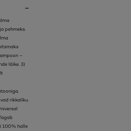
 ilma
 ja pehmeks.
ilma
kaitsmaks
 šampoon –
de läike. 3)
lt
atooniga.
vad rikkaliku
niversal
 Tagab
ni 100% halle