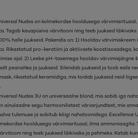
niversal Nudes on kolmekordse hooldusega värvimisrituaal,
. Tagab kauapüsiva värvitooni ning teeb juuksed läikivaks
00% halle juukseid. Pakendis on: 1) Hooldav värvimiskreem 
. Rikastatud pro-keratiini ja aktiivsete koostisosadega, 
vimise ajal. 2) Leebe pH-tasemega hooldav värvimisjärgne
lt peanahka ja juukseid. Silendab juukseid ja toob esile nen
mask, rikastatud keramiidiga, mis toidab juukseid neid liigse
.
niversal Nudes 3U on universaalne blond, mis sobib iga nah
on ainulaadne segu harmoonilistest värvarjundtest, mis anna
alva tulemuse ja sobitub kõigi nahatoonidega. Excellence U
mekordse hooldusega värvimisrituaal, ilma ammoniaagita.
ärvitooni ning teeb juuksed läikivaks ja pehmeks. Katab ku