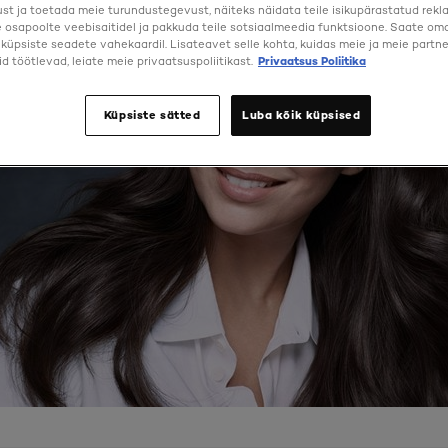
st ja toetada meie turundustegevust, näiteks näidata teile isikupärastatud rekl
osapoolte veebisaitidel ja pakkuda teile sotsiaalmeedia funktsioone. Saate oma 
a küpsiste seadete vahekaardil. Lisateavet selle kohta, kuidas meie ja meie partne
d töötlevad, leiate meie privaatsuspoliitikast.
Privaatsus Poliitika
Küpsiste sätted
Luba kõik küpsised