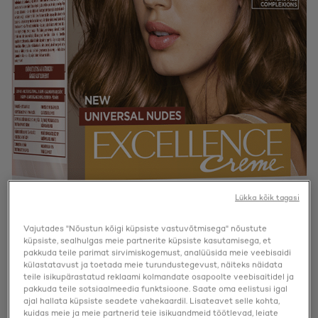
Lükka kõik tagasi
Vajutades "Nõustun kõigi küpsiste vastuvõtmisega" nõustute
küpsiste, sealhulgas meie partnerite küpsiste kasutamisega, et
pakkuda teile parimat sirvimiskogemust, analüüsida meie veebisaidi
külastatavust ja toetada meie turundustegevust, näiteks näidata
teile isikupärastatud reklaami kolmandate osapoolte veebisaitidel ja
pakkuda teile sotsiaalmeedia funktsioone. Saate oma eelistusi igal
ajal hallata küpsiste seadete vahekaardil. Lisateavet selle kohta,
kuidas meie ja meie partnerid teie isikuandmeid töötlevad, leiate