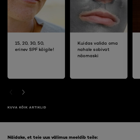
15, 20, 30, 50,
Kuidas valida oma
erinev SPF kõigile!
nahale sobivat
näomaski
PREVIOUS CARD
NEXT CARD
KUVA KÕIK ARTIKLID
Jätke vahele see slaidinäitaja: Full Range
Näidake, et teie uus välimus meeldib teile: