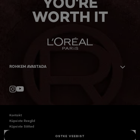
YOU'RE
WORTH IT
ROHKEM AVASTADA
YouTube
Instagram
Kontakt
Küpsiste Reeglid
Küpsiste Sätted
Privaatsuspoliitika
OSTKE VEEBIST
@ 2026 L'Oréal Paris