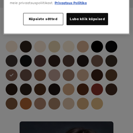
meie privaatsuspoliitikast.
Privaatsus Poliitika
Küpsiste sätted
Luba kõik küpsised
Color
6U Universal Dark Blonde