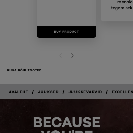
rannalo
tegemisek
BUY PRODUCT
BUY PR
PREVIOUS CARD
NEXT CARD
KUVA KÕIK TOOTED
/
/
/
AVALEHT
JUUKSED
JUUKSEVÄRVID
EXCELLE
BECAUSE