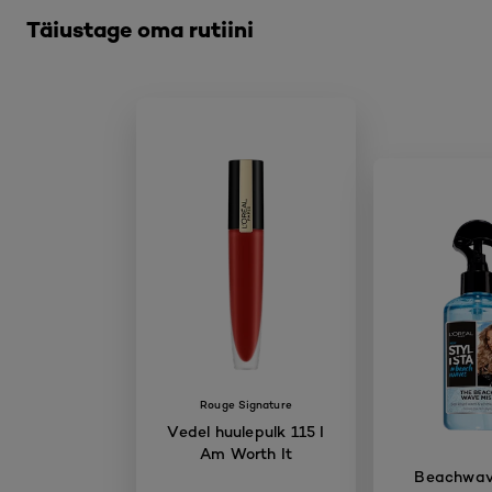
Täiustage oma rutiini
Rouge Signature
Vedel huulepulk 115 I
Am Worth It
Beachwave