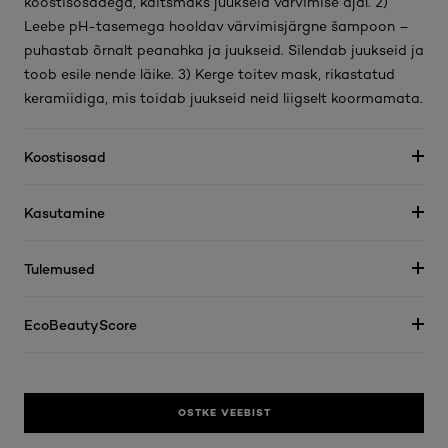
koostisosadega, kaitsmaks juukseid värvimise ajal. 2)
Leebe pH-tasemega hooldav värvimisjärgne šampoon –
puhastab õrnalt peanahka ja juukseid. Silendab juukseid ja
toob esile nende läike. 3) Kerge toitev mask, rikastatud
keramiidiga, mis toidab juukseid neid liigselt koormamata.
Koostisosad
Kasutamine
Tulemused
EcoBeautyScore
OSTKE VEEBIST