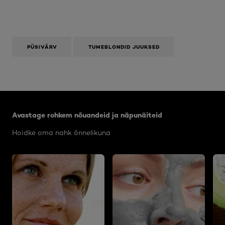
PÜSIVÄRV
TUMEBLONDID JUUKSED
Jätke vahele see slaidinäitaja: Body Care Articles
Avastage rohkem nõuandeid ja näpunäiteid
Hoidke oma nahk õnnelikuna