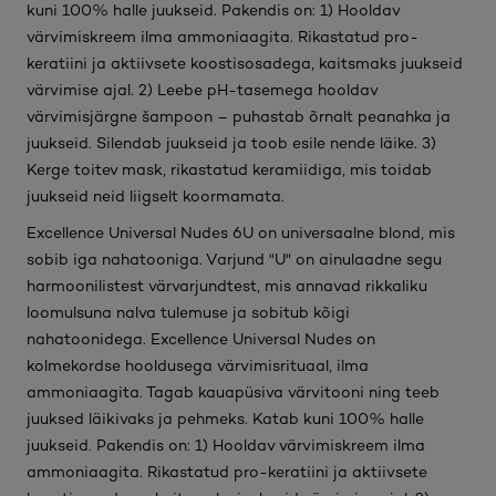
kuni 100% halle juukseid. Pakendis on: 1) Hooldav
värvimiskreem ilma ammoniaagita. Rikastatud pro-
keratiini ja aktiivsete koostisosadega, kaitsmaks juukseid
värvimise ajal. 2) Leebe pH-tasemega hooldav
värvimisjärgne šampoon – puhastab õrnalt peanahka ja
juukseid. Silendab juukseid ja toob esile nende läike. 3)
Kerge toitev mask, rikastatud keramiidiga, mis toidab
juukseid neid liigselt koormamata.
Excellence Universal Nudes 6U on universaalne blond, mis
sobib iga nahatooniga. Varjund "U" on ainulaadne segu
harmoonilistest värvarjundtest, mis annavad rikkaliku
loomulsuna nalva tulemuse ja sobitub kõigi
nahatoonidega. Excellence Universal Nudes on
kolmekordse hooldusega värvimisrituaal, ilma
ammoniaagita. Tagab kauapüsiva värvitooni ning teeb
juuksed läikivaks ja pehmeks. Katab kuni 100% halle
juukseid. Pakendis on: 1) Hooldav värvimiskreem ilma
ammoniaagita. Rikastatud pro-keratiini ja aktiivsete