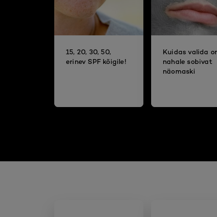
15, 20, 30, 50,
Kuidas valida 
erinev SPF kõigile!
nahale sobivat
näomaski