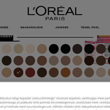
IVÄRV 6.41
ELNUT
MEHED
NAHAHOOLDUS
JUUKSED
TEISEL POOL
Color
6.41 Hazelnut
 VEEBIST
Nõustun kõigi küpsiste vastuvõtmisega" nõustute küpsiste, sealhulgas meie par
sutamisega, et pakkuda teile parimat sirvimiskogemust, analüüsida meie veebisa
st ja toetada meie turundustegevust, näiteks näidata teile isikupärastatud rekl