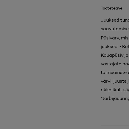
Tooteteave
Juuksed tund
saavutamise
Püsivärv, mis
juuksed. • K
Kauapüsiv ja
vastajate po
toimeainete 
värvi, juust
rikkalikult s
*tarbijauuri