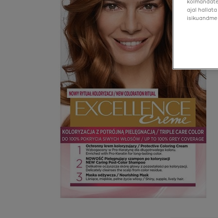
kolmandate 
ajal hallat
isikuandmei