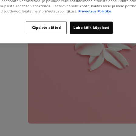
osapoolte veebisaitidel ja pakkuda teile sotsiaalmeedia funktsioone. Saate oma 
a küpsiste seadete vahekaardil. Lisateavet selle kohta, kuidas meie ja meie partne
d töötlevad, leiate meie privaatsuspoliitikast.
Privaatsus Poliitika
Küpsiste sätted
Luba kõik küpsised