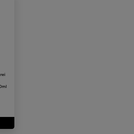
rei
e
0ml