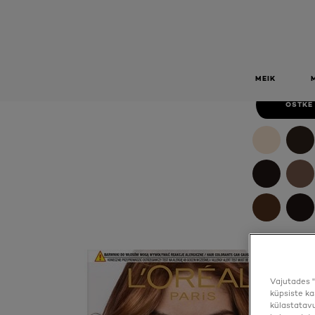
CRÈME PÜS
HAZ
Crème Püsivärv 6.41 Hazelnut
MEIK
OSTKE
Vajutades "
küpsiste ka
külastatavu