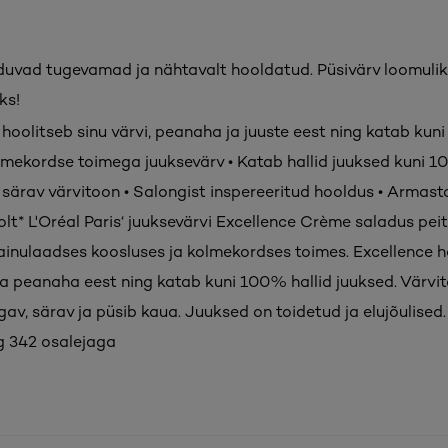
uvad tugevamad ja nähtavalt hooldatud. Püsivärv loomuli
ks!
 hoolitseb sinu värvi, peanaha ja juuste eest ning katab kun
olmekordse toimega juuksevärv • Katab hallid juuksed kuni 1
 särav värvitoon • Salongist inspereeritud hooldus • Arma
olt* L'Oréal Paris‘ juuksevärvi Excellence Crème saladus pei
ainulaadses koosluses ja kolmekordses toimes. Excellence h
e ja peanaha eest ning katab kuni 100% hallid juuksed. Värvi
ügav, särav ja püsib kaua. Juuksed on toidetud ja elujõulised.
ng 342 osalejaga