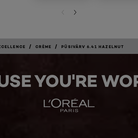
PREVIOUS CARD
NEXT CARD
/
/
XCELLENCE
CRÈME
PÜSIVÄRV 6.41 HAZELNUT
USE YOU'RE WOR