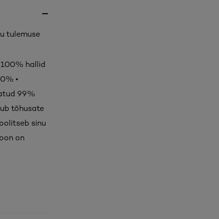
ku tulemuse
i 100% hallid
00% •
statud 99%
tub tõhusate
oolitseb sinu
toon on