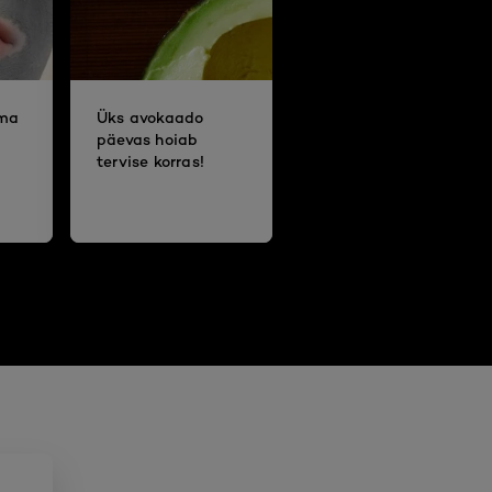
oma
Üks avokaado
päevas hoiab
tervise korras!