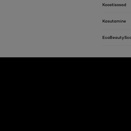
Koostisosad
Kasutamine
EcoBeautySco
Jätke vahele see slaidinäitaja: Body Care Articles