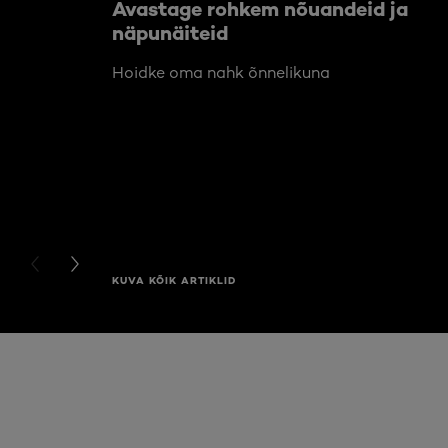
Avastage rohkem nõuandeid ja
näpunäiteid
Hoidke oma nahk õnnelikuna
PREVIOUS CARD
NEXT CARD
KUVA KÕIK ARTIKLID
Jätke vahele see slaidinäitaja: Full Range