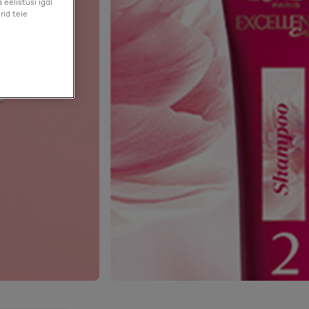
eelistusi igal
rid teie