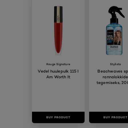
Rouge Signature
Stylista
Vedel huulepulk 115 I
Beachwaves sp
Am Worth It
rannalokkid
tegemiseks, 20
BUY PRODUCT
BUY PRODUCT